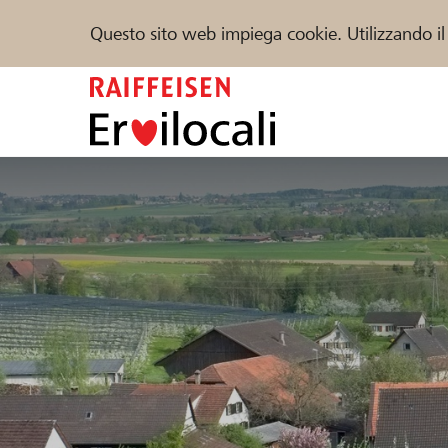
Questo sito web impiega cookie. Utilizzando il
Zum
Inhalt
springen
Sostenere
Aiuto & supporto
Partner
Trova progetti e organizzazioni
DE
FR
IT