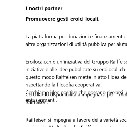
I nostri partner
Promuovere gesti eroici locali.
La piattaforma per donazioni e finanziamento di 
altre organizzazioni di utilità pubblica per aiut
Eroilocali.ch è un'iniziativa del Gruppo Raiffeis
iniziative e alle idee pubblicate su eroilocali.c
questo modo Raiffeisen mette in atto l'idea del
rispettando la filosofia cooperativa.
Cerchiamo idee positive che possano rivelarsi u
Cerchiamo disponibilità a impegnarsi per il mond
entusiasmanti.
Raiffeisen.
Raiffeisen si impegna a favore della varietà socia