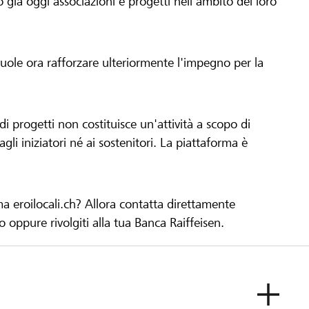
già oggi associazioni e progetti nell'ambito del loro
 vuole ora rafforzare ulteriormente l'impegno per la
 progetti non costituisce un'attività a scopo di
gli iniziatori né ai sostenitori. La piattaforma è
ma eroilocali.ch? Allora contatta direttamente
to oppure rivolgiti alla tua Banca Raiffeisen.