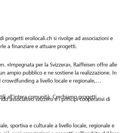
progetti eroilocali.ch si rivolge ad associazioni e
arle a finanziare e attuare progetti.
en. «Impegnata per la Svizzera», Raiffeisen offre alle
h un ampio pubblico e ne sostiene la realizzazione. In
 crowdfunding a livello locale e regionale,
tili all'intera comunità. Cerchiamo progetti
o associativo svizzero e i principi cooperativi di
le, sportiva e culturale a livello locale, regionale e