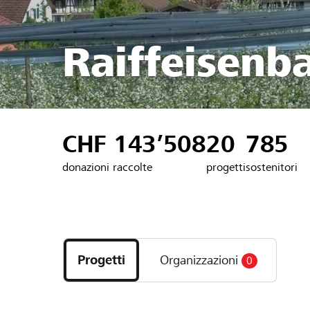
Raiffeisenb
CHF 143’508
20
785
donazioni raccolte
progetti
sostenitori
Scopri
i
Progetti
Organizzazioni
0
progetti
e
le