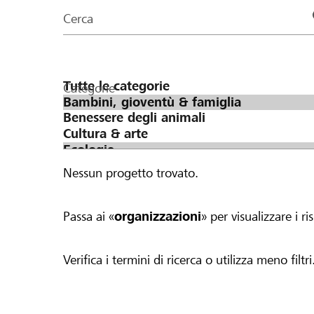
organizzazioni
Cerca
della
pagina
Categorie
Nessun progetto trovato.
Passa ai «
organizzazioni
» per visualizzare i ris
Verifica i termini di ricerca o utilizza meno filtri