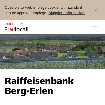
Questo sito web impiega cookie. Utilizzando il
sito ne approvi l'impiego.
Maggiori informazioni
Zum
Inhalt
Navig
springen
öffnen
Inizia ora
Trova progetti e organizzazioni
Raiffeisenbank
Sostenere
Berg-Erlen
Aiuto & supporto