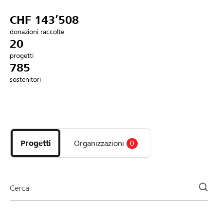
Partner / Banche Raiffeisen
CHF 143’508
donazioni raccolte
20
progetti
Collegarsi
785
sostenitori
Registrazione
Scopri
DE
FR
IT
i
progetti
Progetti
Organizzazioni
0
e
le
organizzazioni
della
Cerca
pagina