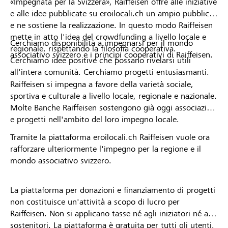
«Impegnata per la Svizzera», Raiffeisen offre alle iniziative
e alle idee pubblicate su eroilocali.ch un ampio pubblico
e ne sostiene la realizzazione. In questo modo Raiffeisen
mette in atto l'idea del crowdfunding a livello locale e
Cerchiamo disponibilità a impegnarsi per il mondo
regionale, rispettando la filosofia cooperativa.
associativo svizzero e i principi cooperativi di Raiffeisen.
Cerchiamo idee positive che possano rivelarsi utili
all'intera comunità. Cerchiamo progetti entusiasmanti.
Raiffeisen si impegna a favore della varietà sociale,
sportiva e culturale a livello locale, regionale e nazionale.
Molte Banche Raiffeisen sostengono già oggi associazioni
e progetti nell'ambito del loro impegno locale.
Tramite la piattaforma eroilocali.ch Raiffeisen vuole ora
rafforzare ulteriormente l'impegno per la regione e il
mondo associativo svizzero.
La piattaforma per donazioni e finanziamento di progetti
non costituisce un'attività a scopo di lucro per
Raiffeisen. Non si applicano tasse né agli iniziatori né ai
sostenitori. La piattaforma è gratuita per tutti gli utenti.