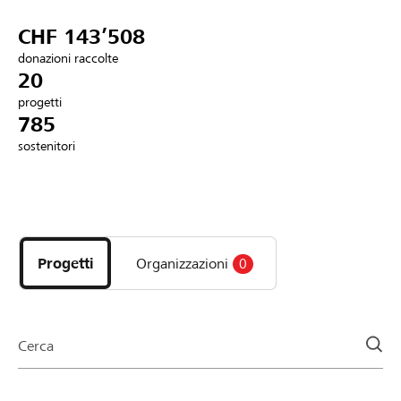
Partner / Banche Raiffeisen
CHF 143’508
donazioni raccolte
20
progetti
Collegarsi
785
sostenitori
Registrazione
Scopri
DE
FR
IT
i
progetti
Progetti
Organizzazioni
0
e
le
organizzazioni
della
Cerca
pagina