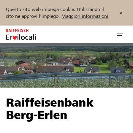
Questo sito web impiega cookie. Utilizzando il
sito ne approvi l'impiego.
Maggiori informazioni
Zum
Inhalt
Navig
springen
öffnen
Inizia ora
Trova progetti e organizzazioni
Raiffeisenbank
Sostenere
Berg-Erlen
Aiuto & supporto