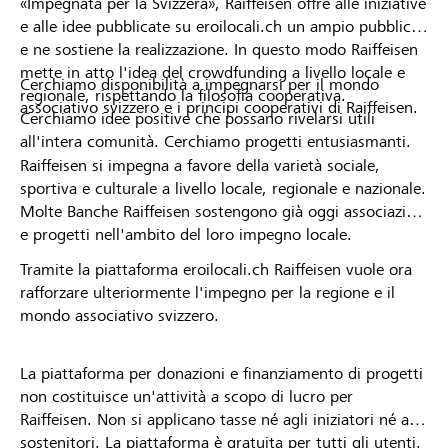
«Impegnata per la Svizzera», Raiffeisen offre alle iniziative
e alle idee pubblicate su eroilocali.ch un ampio pubblico
e ne sostiene la realizzazione. In questo modo Raiffeisen
mette in atto l'idea del crowdfunding a livello locale e
Cerchiamo disponibilità a impegnarsi per il mondo
regionale, rispettando la filosofia cooperativa.
associativo svizzero e i principi cooperativi di Raiffeisen.
Cerchiamo idee positive che possano rivelarsi utili
all'intera comunità. Cerchiamo progetti entusiasmanti.
Raiffeisen si impegna a favore della varietà sociale,
sportiva e culturale a livello locale, regionale e nazionale.
Molte Banche Raiffeisen sostengono già oggi associazioni
e progetti nell'ambito del loro impegno locale.
Tramite la piattaforma eroilocali.ch Raiffeisen vuole ora
rafforzare ulteriormente l'impegno per la regione e il
mondo associativo svizzero.
La piattaforma per donazioni e finanziamento di progetti
non costituisce un'attività a scopo di lucro per
Raiffeisen. Non si applicano tasse né agli iniziatori né ai
sostenitori. La piattaforma è gratuita per tutti gli utenti.