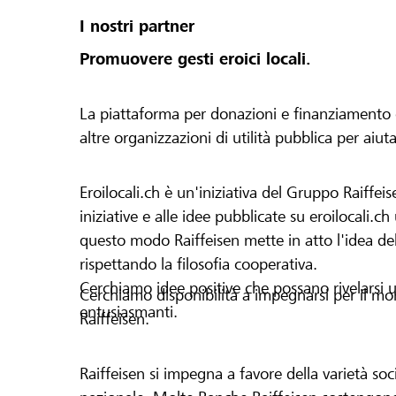
I nostri partner
Promuovere gesti eroici locali.
La piattaforma per donazioni e finanziamento di 
altre organizzazioni di utilità pubblica per aiut
Eroilocali.ch è un'iniziativa del Gruppo Raiffeis
iniziative e alle idee pubblicate su eroilocali.c
questo modo Raiffeisen mette in atto l'idea del
rispettando la filosofia cooperativa.
Cerchiamo idee positive che possano rivelarsi u
Cerchiamo disponibilità a impegnarsi per il mond
entusiasmanti.
Raiffeisen.
Raiffeisen si impegna a favore della varietà socia