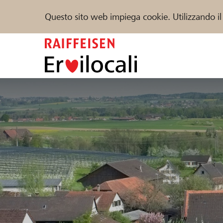
Questo sito web impiega cookie. Utilizzando il
Zum
Inhalt
springen
Sostenere
Aiuto & supporto
Partner
Trova progetti e organizzazioni
DE
FR
IT