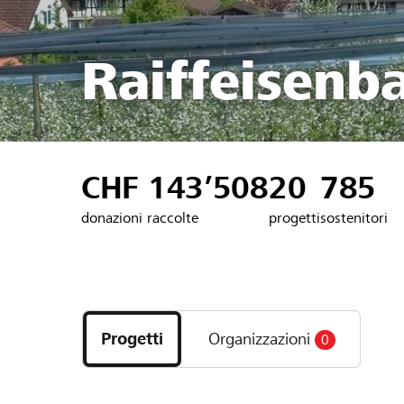
Raiffeisenb
CHF 143’508
20
785
donazioni raccolte
progetti
sostenitori
Scopri
i
Progetti
Organizzazioni
0
progetti
e
le