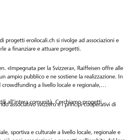
progetti eroilocali.ch si rivolge ad associazioni e
arle a finanziare e attuare progetti.
en. «Impegnata per la Svizzera», Raiffeisen offre alle
h un ampio pubblico e ne sostiene la realizzazione. In
 crowdfunding a livello locale e regionale,
tili all'intera comunità. Cerchiamo progetti
o associativo svizzero e i principi cooperativi di
le, sportiva e culturale a livello locale, regionale e