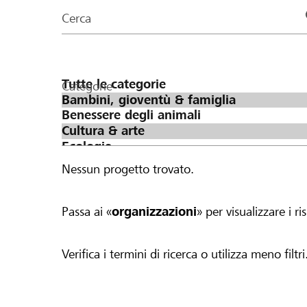
organizzazioni
Cerca
della
pagina
Categorie
Nessun progetto trovato.
Passa ai «
organizzazioni
» per visualizzare i ris
Verifica i termini di ricerca o utilizza meno filtri