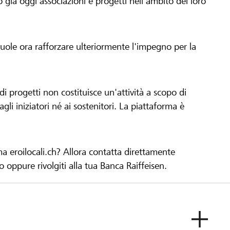
già oggi associazioni e progetti nell'ambito del loro
 vuole ora rafforzare ulteriormente l'impegno per la
 progetti non costituisce un'attività a scopo di
gli iniziatori né ai sostenitori. La piattaforma è
ma eroilocali.ch? Allora contatta direttamente
to oppure rivolgiti alla tua Banca Raiffeisen.