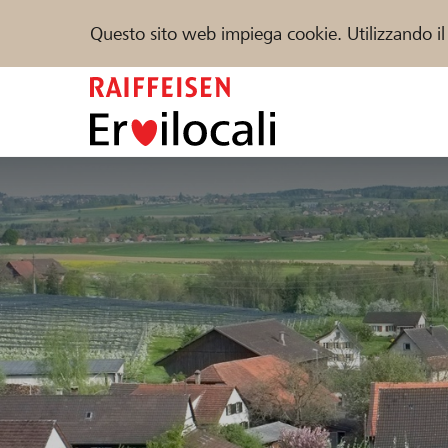
Questo sito web impiega cookie. Utilizzando il
Zum
Inhalt
springen
Sostenere
Aiuto & supporto
Partner
Trova progetti e organizzazioni
DE
FR
IT