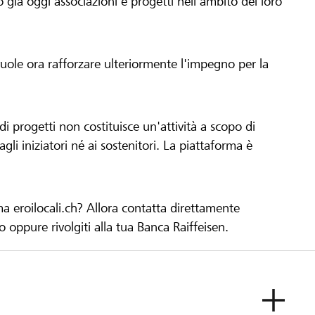
già oggi associazioni e progetti nell'ambito del loro
 vuole ora rafforzare ulteriormente l'impegno per la
 progetti non costituisce un'attività a scopo di
gli iniziatori né ai sostenitori. La piattaforma è
ma eroilocali.ch? Allora contatta direttamente
to oppure rivolgiti alla tua Banca Raiffeisen.