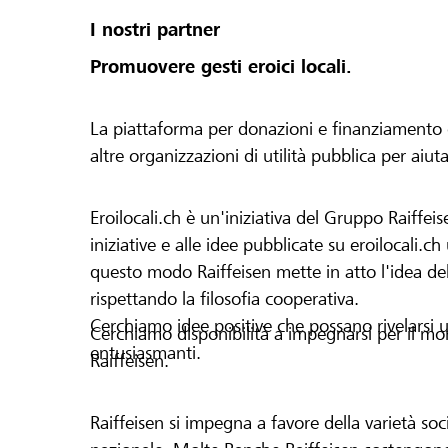
I nostri partner
Promuovere gesti eroici locali.
La piattaforma per donazioni e finanziamento di 
altre organizzazioni di utilità pubblica per aiut
Eroilocali.ch è un'iniziativa del Gruppo Raiffeis
iniziative e alle idee pubblicate su eroilocali.c
questo modo Raiffeisen mette in atto l'idea del
rispettando la filosofia cooperativa.
Cerchiamo idee positive che possano rivelarsi u
Cerchiamo disponibilità a impegnarsi per il mond
entusiasmanti.
Raiffeisen.
Raiffeisen si impegna a favore della varietà socia