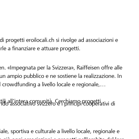
progetti eroilocali.ch si rivolge ad associazioni e
arle a finanziare e attuare progetti.
en. «Impegnata per la Svizzera», Raiffeisen offre alle
h un ampio pubblico e ne sostiene la realizzazione. In
 crowdfunding a livello locale e regionale,
tili all'intera comunità. Cerchiamo progetti
o associativo svizzero e i principi cooperativi di
le, sportiva e culturale a livello locale, regionale e