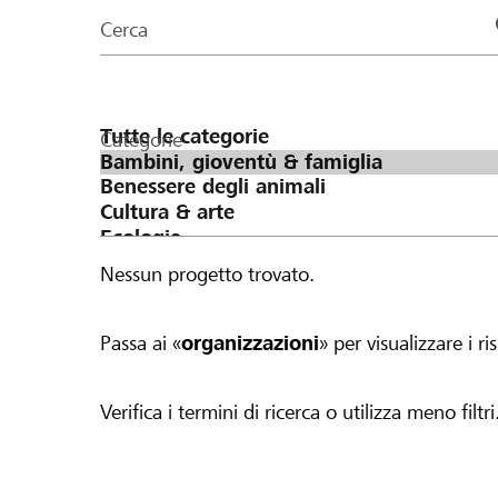
organizzazioni
Cerca
della
pagina
Categorie
Nessun progetto trovato.
Passa ai «
organizzazioni
» per visualizzare i ris
Verifica i termini di ricerca o utilizza meno filtri