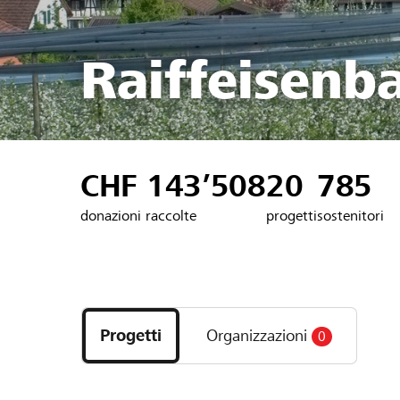
Raiffeisenb
CHF 143’508
20
785
donazioni raccolte
progetti
sostenitori
Scopri
i
Progetti
Organizzazioni
0
progetti
e
le