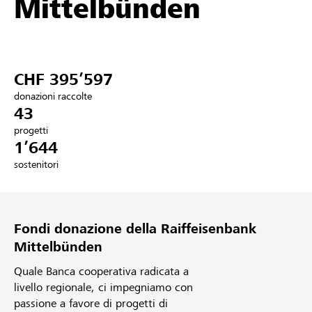
Mittelbünden
Partner / Banche Raiffeisen
CHF 395’597
Collegarsi
donazioni raccolte
43
Registrazione
progetti
1’644
sostenitori
DE
FR
IT
Fondi donazione della Raiffeisenbank
Mittelbünden
Quale Banca cooperativa radicata a
livello regionale, ci impegniamo con
passione a favore di progetti di