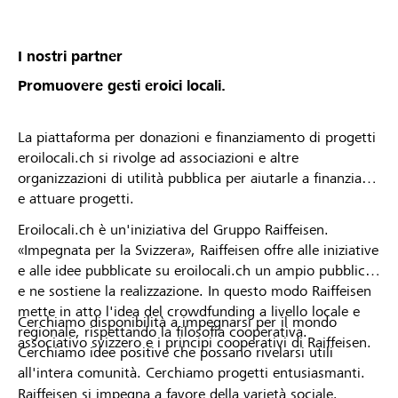
von deiner Raiffeisenbank angenommen oder
abgelehnt wurdest. * Die Raiffeisenbank
Mittelbünden behält sich das Recht vor, Projekte
I nostri partner
oder Organisationsprofile vom Lokalbonus
Promuovere gesti eroici locali.
auszuschliessen.
La piattaforma per donazioni e finanziamento di progetti
eroilocali.ch si rivolge ad associazioni e altre
organizzazioni di utilità pubblica per aiutarle a finanziare
e attuare progetti.
Eroilocali.ch è un'iniziativa del Gruppo Raiffeisen.
«Impegnata per la Svizzera», Raiffeisen offre alle iniziative
e alle idee pubblicate su eroilocali.ch un ampio pubblico
e ne sostiene la realizzazione. In questo modo Raiffeisen
mette in atto l'idea del crowdfunding a livello locale e
Cerchiamo disponibilità a impegnarsi per il mondo
regionale, rispettando la filosofia cooperativa.
associativo svizzero e i principi cooperativi di Raiffeisen.
Cerchiamo idee positive che possano rivelarsi utili
all'intera comunità. Cerchiamo progetti entusiasmanti.
Raiffeisen si impegna a favore della varietà sociale,