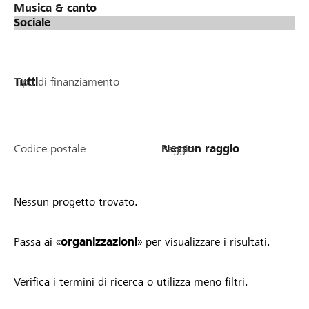
oder deinen Verein/deine Stiftung zu stimmen.
Phase 3: Verteilung Lokalbonus (Spendentopf von
Raiffeisen) an erfolgreiche Projekte &
Organisationen Je mehr Stimmen ein Projekt oder
ein Verein/eine Stiftung gesammelt hat, desto
Tipo di finanziamento
höher fällt der Anteil am Lokalbonus von Raiffeisen
aus. Alle Projekte und Vereine/Stiftungen mit
mindestens einer Stimme profitieren.
Teilnahmebedingungen Sobald du ein Projekt
Codice postale
Raggio
startest oder ein Organisationsprofil auf
lokalhelden.ch aktivierst, nimmst du automatisch
am Lokalbonus teil und profitierst. Einzige
Nessun progetto trovato.
Voraussetzung: Dein Projekt ist gemeinnützig und
wird lokal umgesetzt bzw. dein Verein/deine
Stiftung ist in der Region aktiv. Zudem gelten die
Passa ai «
organizzazioni
» per visualizzare i risultati.
allgemeinen Richtlinien von lokalhelden.ch * Unter
"Bankregion" siehst du 14 Tagen nachdem deine
Verifica i termini di ricerca o utilizza meno filtri.
Organisation aktiv geschaltet wurde oder dein
Projekt in die Startphase gewechselt hat, ob du