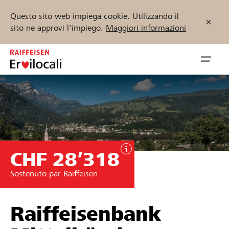
Questo sito web impiega cookie. Utilizzando il
sito ne approvi l'impiego.
Maggiori informazioni
Zum
Inhalt
Navig
springen
öffnen
Inizia ora
CHF 28’318
Trova progetti e organizzazioni
Sostenuto par Raiffeisen
Sostenere
Aiuto & supporto
Raiffeisenbank