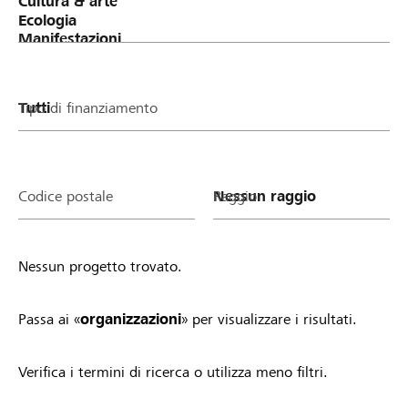
oder deinen Verein/deine Stiftung zu stimmen.
Phase 3: Verteilung Lokalbonus (Spendentopf von
Raiffeisen) an erfolgreiche Projekte &
Organisationen Je mehr Stimmen ein Projekt oder
ein Verein/eine Stiftung gesammelt hat, desto
Tipo di finanziamento
höher fällt der Anteil am Lokalbonus von Raiffeisen
aus. Alle Projekte und Vereine/Stiftungen mit
mindestens einer Stimme profitieren.
Teilnahmebedingungen Sobald du ein Projekt
Codice postale
Raggio
startest oder ein Organisationsprofil auf
lokalhelden.ch aktivierst, nimmst du automatisch
am Lokalbonus teil und profitierst. Einzige
Nessun progetto trovato.
Voraussetzung: Dein Projekt ist gemeinnützig und
wird lokal umgesetzt bzw. dein Verein/deine
Stiftung ist in der Region aktiv. Zudem gelten die
Passa ai «
organizzazioni
» per visualizzare i risultati.
allgemeinen Richtlinien von lokalhelden.ch * Unter
"Bankregion" siehst du 14 Tagen nachdem deine
Verifica i termini di ricerca o utilizza meno filtri.
Organisation aktiv geschaltet wurde oder dein
Projekt in die Startphase gewechselt hat, ob du