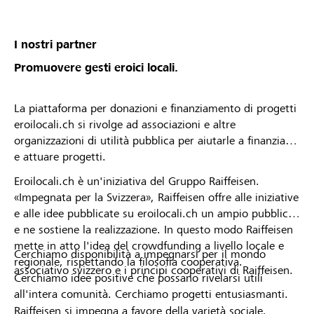
von deiner Raiffeisenbank angenommen oder
abgelehnt wurdest. * Die Raiffeisenbank
Mittelbünden behält sich das Recht vor, Projekte
I nostri partner
oder Organisationsprofile vom Lokalbonus
Promuovere gesti eroici locali.
auszuschliessen.
La piattaforma per donazioni e finanziamento di progetti
eroilocali.ch si rivolge ad associazioni e altre
organizzazioni di utilità pubblica per aiutarle a finanziare
e attuare progetti.
Eroilocali.ch è un'iniziativa del Gruppo Raiffeisen.
«Impegnata per la Svizzera», Raiffeisen offre alle iniziative
e alle idee pubblicate su eroilocali.ch un ampio pubblico
e ne sostiene la realizzazione. In questo modo Raiffeisen
mette in atto l'idea del crowdfunding a livello locale e
Cerchiamo disponibilità a impegnarsi per il mondo
regionale, rispettando la filosofia cooperativa.
associativo svizzero e i principi cooperativi di Raiffeisen.
Cerchiamo idee positive che possano rivelarsi utili
all'intera comunità. Cerchiamo progetti entusiasmanti.
Raiffeisen si impegna a favore della varietà sociale,