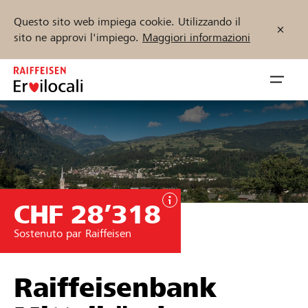
Questo sito web impiega cookie. Utilizzando il
sito ne approvi l'impiego.
Maggiori informazioni
Zum
Inhalt
Navig
springen
öffnen
Inizia ora
CHF 28’318
Trova progetti e organizzazioni
Sostenuto par Raiffeisen
Sostenere
Aiuto & supporto
Raiffeisenbank