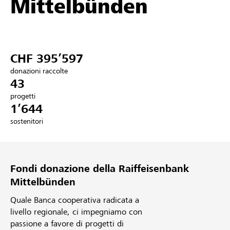
Mittelbünden
Partner / Banche Raiffeisen
CHF 395’597
Collegarsi
donazioni raccolte
43
Registrazione
progetti
1’644
sostenitori
DE
FR
IT
Fondi donazione della Raiffeisenbank
Mittelbünden
Quale Banca cooperativa radicata a
livello regionale, ci impegniamo con
passione a favore di progetti di