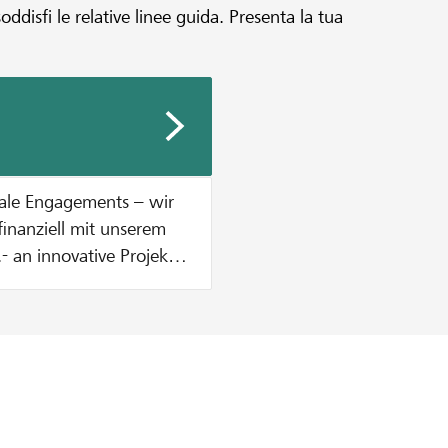
disfi le relative linee guida. Presenta la tua
iale Engagements – wir
finanziell mit unserem
 an innovative Projekte,
. Wie hoch dein
ele unserer
erPlus-Kunden für dein
mmen. Mehr
bis Ende August 2026
setze für deinen