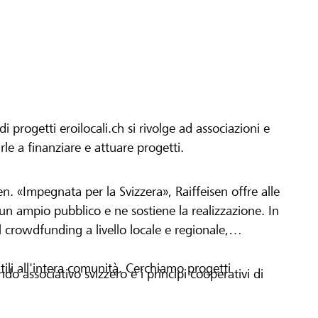
 Projekt ist gemeinnützig
eine Stiftung ist in der
der dein Projekt in die
r Raiffeisenbank
progetti eroilocali.ch si rivolge ad associazioni e
jekte oder
arle a finanziare e attuare progetti.
chliessen.
en. «Impegnata per la Svizzera», Raiffeisen offre alle
h un ampio pubblico e ne sostiene la realizzazione. In
 crowdfunding a livello locale e regionale,
tili all'intera comunità. Cerchiamo progetti
o associativo svizzero e i principi cooperativi di