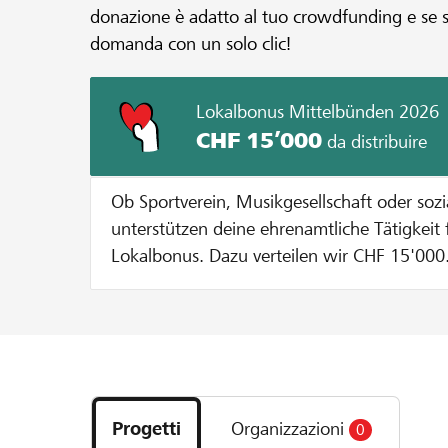
donazione è adatto al tuo crowdfunding e se sod
domanda con un solo clic!
Lokalbonus Mittelbünden 2026
CHF 15’000
da distribuire
Ob Sportverein, Musikgesellschaft oder soz
unterstützen deine ehrenamtliche Tätigkeit 
Lokalbonus. Dazu verteilen wir CHF 15'000.-
Vereine oder Stiftungen aus unserer Region
Lokalbonus ausfällt, hängt davon ab, wie vi
Genossenschaftsmitglieder und YoungMemb
Projekt, dein Verein oder deine Stiftung absti
Scopri
Informationen So funktioniert es: Phase 1: Projektidee einreichen/
i
Organisation anmelden von Oktober 2025 
Progetti
Organizzazioni
0
progetti
Starte dein Projekt auf lokalhelden.ch oder 