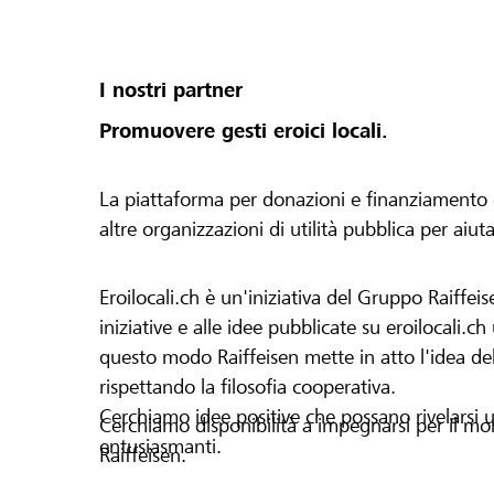
und profitierst. Einzige Voraussetzung: Dein
und wird lokal umgesetzt bzw. dein Verein/d
Region aktiv. Zudem gelten die allgemeinen Richtlinien von
I nostri partner
lokalhelden.ch * Unter "Bankregion" siehst du 14 Tagen nachdem
deine Organisation aktiv geschaltet wurde o
Promuovere gesti eroici locali.
Startphase gewechselt hat, ob du von deine
angenommen oder abgelehnt wurdest. * Die Raiffeisenbank
La piattaforma per donazioni e finanziamento di 
Mittelbünden behält sich das Recht vor, Pro
altre organizzazioni di utilità pubblica per aiut
Organisationsprofile vom Lokalbonus auszus
Eroilocali.ch è un'iniziativa del Gruppo Raiffeis
iniziative e alle idee pubblicate su eroilocali.c
questo modo Raiffeisen mette in atto l'idea del
rispettando la filosofia cooperativa.
Cerchiamo idee positive che possano rivelarsi u
Cerchiamo disponibilità a impegnarsi per il mond
entusiasmanti.
Raiffeisen.