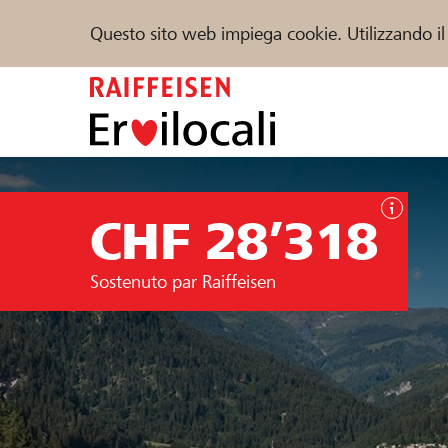
Questo sito web impiega cookie. Utilizzando il
Zum
Inhalt
springen
Sostenere
Aiuto & supporto
Partner
CHF 28’318
Trova progetti e organizzazioni
Sostenuto par Raiffeisen
DE
FR
IT