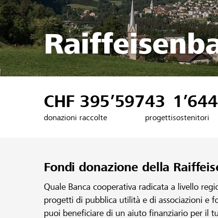
Raiffeisenb
CHF 395’597
43
1’644
donazioni raccolte
progetti
sostenitori
Fondi donazione della Raiffe
Quale Banca cooperativa radicata a livello reg
progetti di pubblica utilità e di associazioni e 
puoi beneficiare di un aiuto finanziario per il