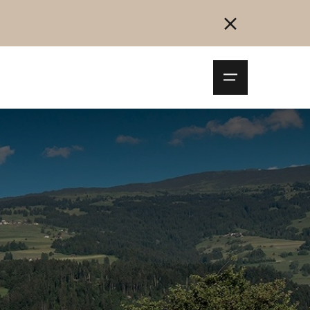
Navigationsm
öffnen
Collegarsi
Registrazione
Inizia ora