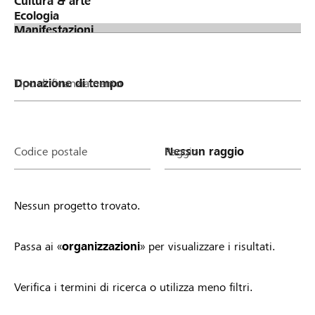
oder deinen Verein/deine Stiftung zu stimmen.
Phase 3: Verteilung Lokalbonus (Spendentopf von
Raiffeisen) an erfolgreiche Projekte &
Organisationen Je mehr Stimmen ein Projekt oder
ein Verein/eine Stiftung gesammelt hat, desto
Tipo di finanziamento
höher fällt der Anteil am Lokalbonus von Raiffeisen
aus. Alle Projekte und Vereine/Stiftungen mit
mindestens einer Stimme profitieren.
Teilnahmebedingungen Sobald du ein Projekt
Codice postale
Raggio
startest oder ein Organisationsprofil auf
lokalhelden.ch aktivierst, nimmst du automatisch
am Lokalbonus teil und profitierst. Einzige
Nessun progetto trovato.
Voraussetzung: Dein Projekt ist gemeinnützig und
wird lokal umgesetzt bzw. dein Verein/deine
Stiftung ist in der Region aktiv. Zudem gelten die
Passa ai «
organizzazioni
» per visualizzare i risultati.
allgemeinen Richtlinien von lokalhelden.ch * Unter
"Bankregion" siehst du 14 Tagen nachdem deine
Verifica i termini di ricerca o utilizza meno filtri.
Organisation aktiv geschaltet wurde oder dein
Projekt in die Startphase gewechselt hat, ob du