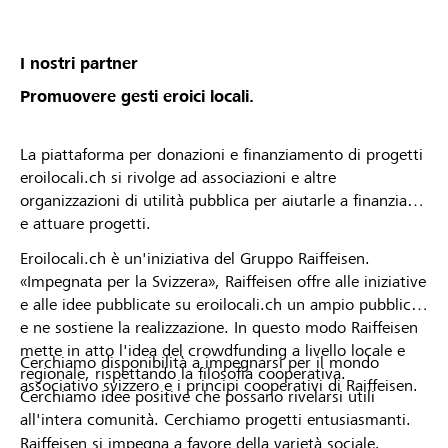
von deiner Raiffeisenbank angenommen oder
abgelehnt wurdest. * Die Raiffeisenbank
Mittelbünden behält sich das Recht vor, Projekte
I nostri partner
oder Organisationsprofile vom Lokalbonus
Promuovere gesti eroici locali.
auszuschliessen.
La piattaforma per donazioni e finanziamento di progetti
eroilocali.ch si rivolge ad associazioni e altre
organizzazioni di utilità pubblica per aiutarle a finanziare
e attuare progetti.
Eroilocali.ch è un'iniziativa del Gruppo Raiffeisen.
«Impegnata per la Svizzera», Raiffeisen offre alle iniziative
e alle idee pubblicate su eroilocali.ch un ampio pubblico
e ne sostiene la realizzazione. In questo modo Raiffeisen
mette in atto l'idea del crowdfunding a livello locale e
Cerchiamo disponibilità a impegnarsi per il mondo
regionale, rispettando la filosofia cooperativa.
associativo svizzero e i principi cooperativi di Raiffeisen.
Cerchiamo idee positive che possano rivelarsi utili
all'intera comunità. Cerchiamo progetti entusiasmanti.
Raiffeisen si impegna a favore della varietà sociale,