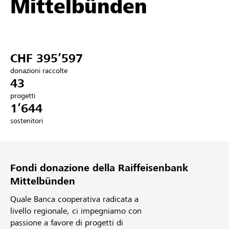
Mittelbünden
Partner / Banche Raiffeisen
CHF 395’597
Collegarsi
donazioni raccolte
43
Registrazione
progetti
1’644
sostenitori
DE
FR
IT
Fondi donazione della Raiffeisenbank
Mittelbünden
Quale Banca cooperativa radicata a
livello regionale, ci impegniamo con
passione a favore di progetti di