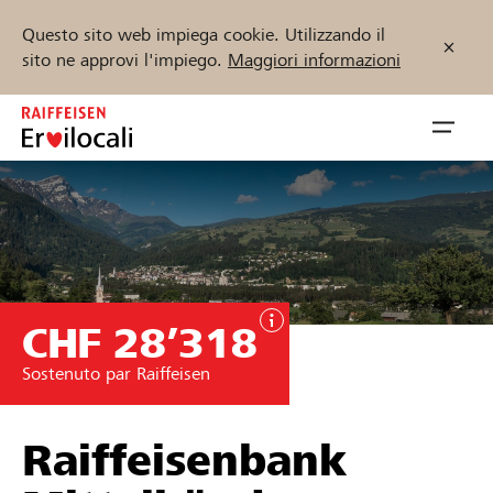
Questo sito web impiega cookie. Utilizzando il
sito ne approvi l'impiego.
Maggiori informazioni
Zum
Inhalt
Navig
springen
öffnen
Inizia ora
CHF 28’318
Trova progetti e organizzazioni
Sostenuto par Raiffeisen
Sostenere
Aiuto & supporto
Raiffeisenbank