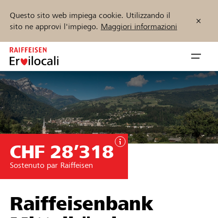
Questo sito web impiega cookie. Utilizzando il
sito ne approvi l'impiego.
Maggiori informazioni
Zum
Inhalt
Navig
springen
öffnen
Inizia ora
CHF 28’318
Trova progetti e organizzazioni
Sostenuto par Raiffeisen
Sostenere
Aiuto & supporto
Raiffeisenbank