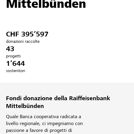
Mittelbünden
Partner / Banche Raiffeisen
CHF 395’597
Collegarsi
donazioni raccolte
43
Registrazione
progetti
1’644
sostenitori
DE
FR
IT
Fondi donazione della Raiffeisenbank
Mittelbünden
Quale Banca cooperativa radicata a
livello regionale, ci impegniamo con
passione a favore di progetti di