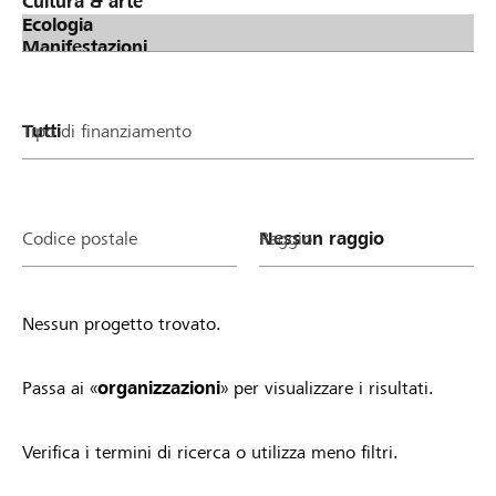
oder deinen Verein/deine Stiftung zu stimmen.
Phase 3: Verteilung Lokalbonus (Spendentopf von
Raiffeisen) an erfolgreiche Projekte &
Organisationen Je mehr Stimmen ein Projekt oder
ein Verein/eine Stiftung gesammelt hat, desto
Tipo di finanziamento
höher fällt der Anteil am Lokalbonus von Raiffeisen
aus. Alle Projekte und Vereine/Stiftungen mit
mindestens einer Stimme profitieren.
Teilnahmebedingungen Sobald du ein Projekt
Codice postale
Raggio
startest oder ein Organisationsprofil auf
lokalhelden.ch aktivierst, nimmst du automatisch
am Lokalbonus teil und profitierst. Einzige
Nessun progetto trovato.
Voraussetzung: Dein Projekt ist gemeinnützig und
wird lokal umgesetzt bzw. dein Verein/deine
Stiftung ist in der Region aktiv. Zudem gelten die
Passa ai «
organizzazioni
» per visualizzare i risultati.
allgemeinen Richtlinien von lokalhelden.ch * Unter
"Bankregion" siehst du 14 Tagen nachdem deine
Verifica i termini di ricerca o utilizza meno filtri.
Organisation aktiv geschaltet wurde oder dein
Projekt in die Startphase gewechselt hat, ob du