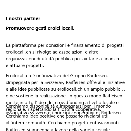
von deiner Raiffeisenbank angenommen oder
abgelehnt wurdest. * Die Raiffeisenbank
Mittelbünden behält sich das Recht vor, Projekte
I nostri partner
oder Organisationsprofile vom Lokalbonus
Promuovere gesti eroici locali.
auszuschliessen.
La piattaforma per donazioni e finanziamento di progetti
eroilocali.ch si rivolge ad associazioni e altre
organizzazioni di utilità pubblica per aiutarle a finanziare
e attuare progetti.
Eroilocali.ch è un'iniziativa del Gruppo Raiffeisen.
«Impegnata per la Svizzera», Raiffeisen offre alle iniziative
e alle idee pubblicate su eroilocali.ch un ampio pubblico
e ne sostiene la realizzazione. In questo modo Raiffeisen
mette in atto l'idea del crowdfunding a livello locale e
Cerchiamo disponibilità a impegnarsi per il mondo
regionale, rispettando la filosofia cooperativa.
associativo svizzero e i principi cooperativi di Raiffeisen.
Cerchiamo idee positive che possano rivelarsi utili
all'intera comunità. Cerchiamo progetti entusiasmanti.
Raiffeisen si impegna a favore della varietà sociale,