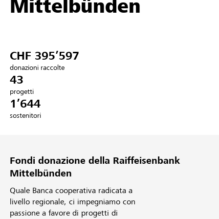
Mittelbünden
Partner / Banche Raiffeisen
CHF 395’597
Collegarsi
donazioni raccolte
43
Registrazione
progetti
1’644
sostenitori
DE
FR
IT
Fondi donazione della Raiffeisenbank
Mittelbünden
Quale Banca cooperativa radicata a
livello regionale, ci impegniamo con
passione a favore di progetti di