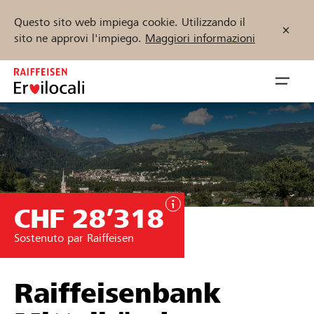
Questo sito web impiega cookie. Utilizzando il
sito ne approvi l'impiego.
Maggiori informazioni
Zum
Inhalt
Navig
springen
öffnen
Inizia ora
CHF 28’318
Trova progetti e organizzazioni
Sostenuto par Raiffeisen
Sostenere
Aiuto & supporto
Raiffeisenbank