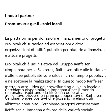
von deiner Raiffeisenbank angenommen oder
abgelehnt wurdest. * Die Raiffeisenbank
Mittelbünden behält sich das Recht vor, Projekte
I nostri partner
oder Organisationsprofile vom Lokalbonus
Promuovere gesti eroici locali.
auszuschliessen.
La piattaforma per donazioni e finanziamento di progetti
eroilocali.ch si rivolge ad associazioni e altre
organizzazioni di utilità pubblica per aiutarle a finanziare
e attuare progetti.
Eroilocali.ch è un'iniziativa del Gruppo Raiffeisen.
«Impegnata per la Svizzera», Raiffeisen offre alle iniziative
e alle idee pubblicate su eroilocali.ch un ampio pubblico
e ne sostiene la realizzazione. In questo modo Raiffeisen
mette in atto l'idea del crowdfunding a livello locale e
Cerchiamo disponibilità a impegnarsi per il mondo
regionale, rispettando la filosofia cooperativa.
associativo svizzero e i principi cooperativi di Raiffeisen.
Cerchiamo idee positive che possano rivelarsi utili
all'intera comunità. Cerchiamo progetti entusiasmanti.
Raiffeisen si impegna a favore della varietà sociale,