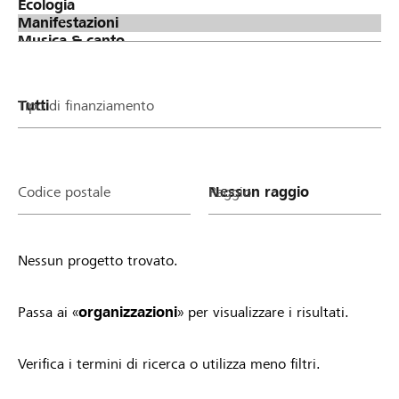
oder deinen Verein/deine Stiftung zu stimmen.
Phase 3: Verteilung Lokalbonus (Spendentopf von
Raiffeisen) an erfolgreiche Projekte &
Organisationen Je mehr Stimmen ein Projekt oder
ein Verein/eine Stiftung gesammelt hat, desto
Tipo di finanziamento
höher fällt der Anteil am Lokalbonus von Raiffeisen
aus. Alle Projekte und Vereine/Stiftungen mit
mindestens einer Stimme profitieren.
Teilnahmebedingungen Sobald du ein Projekt
Codice postale
Raggio
startest oder ein Organisationsprofil auf
lokalhelden.ch aktivierst, nimmst du automatisch
am Lokalbonus teil und profitierst. Einzige
Nessun progetto trovato.
Voraussetzung: Dein Projekt ist gemeinnützig und
wird lokal umgesetzt bzw. dein Verein/deine
Stiftung ist in der Region aktiv. Zudem gelten die
Passa ai «
organizzazioni
» per visualizzare i risultati.
allgemeinen Richtlinien von lokalhelden.ch * Unter
"Bankregion" siehst du 14 Tagen nachdem deine
Verifica i termini di ricerca o utilizza meno filtri.
Organisation aktiv geschaltet wurde oder dein
Projekt in die Startphase gewechselt hat, ob du