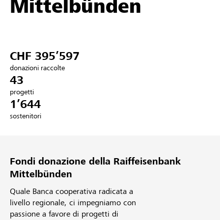
Mittelbünden
Partner / Banche Raiffeisen
CHF 395’597
Collegarsi
donazioni raccolte
43
Registrazione
progetti
1’644
sostenitori
DE
FR
IT
Fondi donazione della Raiffeisenbank
Mittelbünden
Quale Banca cooperativa radicata a
livello regionale, ci impegniamo con
passione a favore di progetti di