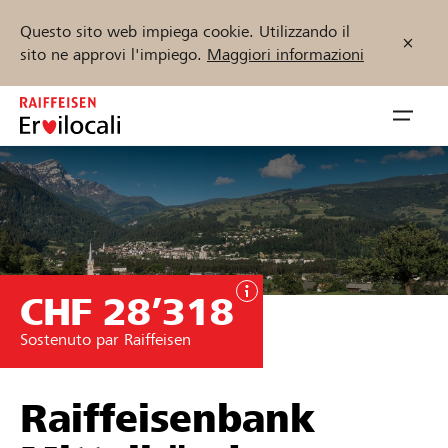
Questo sito web impiega cookie. Utilizzando il
sito ne approvi l'impiego.
Maggiori informazioni
Zum
Inhalt
Navig
springen
öffnen
Inizia ora
CHF 28’318
Trova progetti e organizzazioni
Sostenuto par Raiffeisen
Sostenere
Aiuto & supporto
Raiffeisenbank