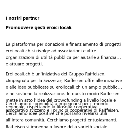
von deiner Raiffeisenbank angenommen oder
abgelehnt wurdest. * Die Raiffeisenbank
Mittelbünden behält sich das Recht vor, Projekte
I nostri partner
oder Organisationsprofile vom Lokalbonus
Promuovere gesti eroici locali.
auszuschliessen.
La piattaforma per donazioni e finanziamento di progetti
eroilocali.ch si rivolge ad associazioni e altre
organizzazioni di utilità pubblica per aiutarle a finanziare
e attuare progetti.
Eroilocali.ch è un'iniziativa del Gruppo Raiffeisen.
«Impegnata per la Svizzera», Raiffeisen offre alle iniziative
e alle idee pubblicate su eroilocali.ch un ampio pubblico
e ne sostiene la realizzazione. In questo modo Raiffeisen
mette in atto l'idea del crowdfunding a livello locale e
Cerchiamo disponibilità a impegnarsi per il mondo
regionale, rispettando la filosofia cooperativa.
associativo svizzero e i principi cooperativi di Raiffeisen.
Cerchiamo idee positive che possano rivelarsi utili
all'intera comunità. Cerchiamo progetti entusiasmanti.
Raiffeisen si impegna a favore della varietà sociale,