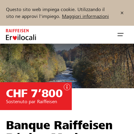
Questo sito web impiega cookie. Utilizzando il
sito ne approvi l'impiego.
Maggiori informazioni
Zum
Inhalt
Navig
springen
öffnen
Inizia ora
CHF 7’800
Trova progetti e organizzazioni
Sostenuto par Raiffeisen
Sostenere
Aiuto & supporto
Banque Raiffeisen