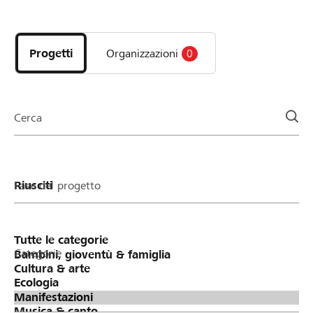
Scopri
i
progetti
Progetti
Organizzazioni
0
e
le
organizzazioni
della
Cerca
pagina
Fase del progetto
Categorie