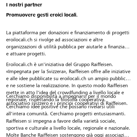
I nostri partner
Promuovere gesti eroici locali.
La piattaforma per donazioni e finanziamento di progetti
eroilocali.ch si rivolge ad associazioni e altre
organizzazioni di utilità pubblica per aiutarle a finanziare
e attuare progetti.
Eroilocali.ch è un'iniziativa del Gruppo Raiffeisen.
«Impegnata per la Svizzera», Raiffeisen offre alle iniziative
e alle idee pubblicate su eroilocali.ch un ampio pubblico
e ne sostiene la realizzazione. In questo modo Raiffeisen
mette in atto l'idea del crowdfunding a livello locale e
Cerchiamo disponibilità a impegnarsi per il mondo
regionale, rispettando la filosofia cooperativa.
associativo svizzero e i principi cooperativi di Raiffeisen.
Cerchiamo idee positive che possano rivelarsi utili
all'intera comunità. Cerchiamo progetti entusiasmanti.
Raiffeisen si impegna a favore della varietà sociale,
sportiva e culturale a livello locale, regionale e nazionale.
Molte Banche Raiffeisen sostengono già oggi associazioni