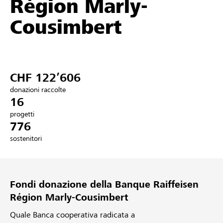
Région Marly-
Partner / Banche Raiffeisen
Cousimbert
Collegarsi
CHF 122’606
Registrazione
donazioni raccolte
16
progetti
776
DE
FR
IT
sostenitori
Fondi donazione della Banque Raiffeisen
Région Marly-Cousimbert
Quale Banca cooperativa radicata a