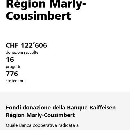
Région Marly-
Partner / Banche Raiffeisen
Cousimbert
Collegarsi
CHF 122’606
Registrazione
donazioni raccolte
16
progetti
776
DE
FR
IT
sostenitori
Fondi donazione della Banque Raiffeisen
Région Marly-Cousimbert
Quale Banca cooperativa radicata a