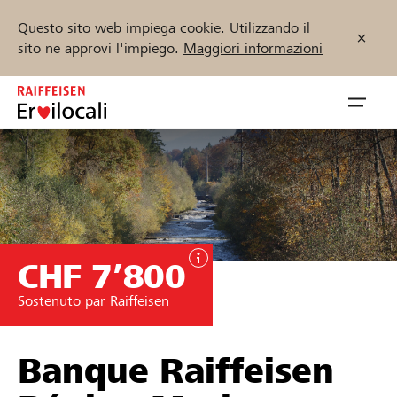
Questo sito web impiega cookie. Utilizzando il
sito ne approvi l'impiego.
Maggiori informazioni
Zum
Inhalt
Navig
springen
öffnen
Inizia ora
CHF 7’800
Trova progetti e organizzazioni
Sostenuto par Raiffeisen
Sostenere
Aiuto & supporto
Banque Raiffeisen