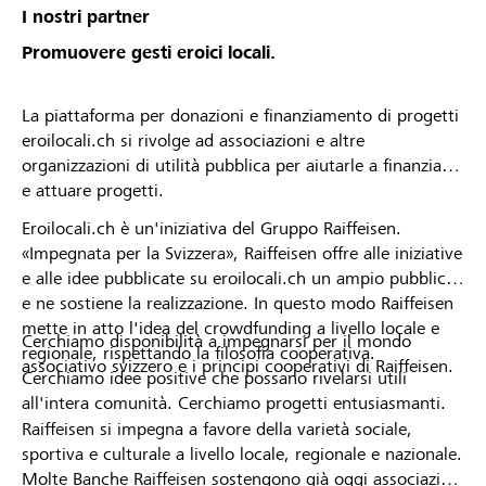
I nostri partner
Promuovere gesti eroici locali.
La piattaforma per donazioni e finanziamento di progetti
eroilocali.ch si rivolge ad associazioni e altre
organizzazioni di utilità pubblica per aiutarle a finanziare
e attuare progetti.
Eroilocali.ch è un'iniziativa del Gruppo Raiffeisen.
«Impegnata per la Svizzera», Raiffeisen offre alle iniziative
e alle idee pubblicate su eroilocali.ch un ampio pubblico
e ne sostiene la realizzazione. In questo modo Raiffeisen
mette in atto l'idea del crowdfunding a livello locale e
Cerchiamo disponibilità a impegnarsi per il mondo
regionale, rispettando la filosofia cooperativa.
associativo svizzero e i principi cooperativi di Raiffeisen.
Cerchiamo idee positive che possano rivelarsi utili
all'intera comunità. Cerchiamo progetti entusiasmanti.
Raiffeisen si impegna a favore della varietà sociale,
sportiva e culturale a livello locale, regionale e nazionale.
Molte Banche Raiffeisen sostengono già oggi associazioni