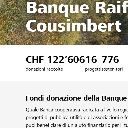
Banque Raif
Cousimbert
CHF 122’606
16
776
donazioni raccolte
progetti
sostenitori
Fondi donazione della Banque
Quale Banca cooperativa radicata a livello reg
progetti di pubblica utilità e di associazioni e 
puoi beneficiare di un aiuto finanziario per il