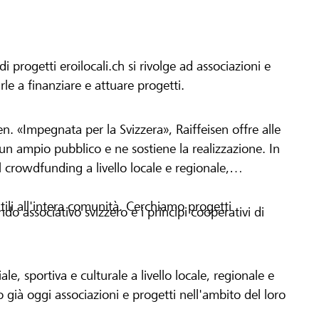
progetti eroilocali.ch si rivolge ad associazioni e
arle a finanziare e attuare progetti.
en. «Impegnata per la Svizzera», Raiffeisen offre alle
h un ampio pubblico e ne sostiene la realizzazione. In
 crowdfunding a livello locale e regionale,
tili all'intera comunità. Cerchiamo progetti
o associativo svizzero e i principi cooperativi di
le, sportiva e culturale a livello locale, regionale e
già oggi associazioni e progetti nell'ambito del loro