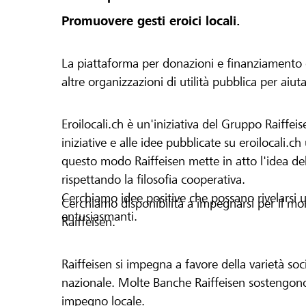
Promuovere gesti eroici locali.
La piattaforma per donazioni e finanziamento di 
altre organizzazioni di utilità pubblica per aiut
Eroilocali.ch è un'iniziativa del Gruppo Raiffeis
iniziative e alle idee pubblicate su eroilocali.c
questo modo Raiffeisen mette in atto l'idea del
rispettando la filosofia cooperativa.
Cerchiamo idee positive che possano rivelarsi u
Cerchiamo disponibilità a impegnarsi per il mond
entusiasmanti.
Raiffeisen.
Raiffeisen si impegna a favore della varietà socia
nazionale. Molte Banche Raiffeisen sostengono 
impegno locale.