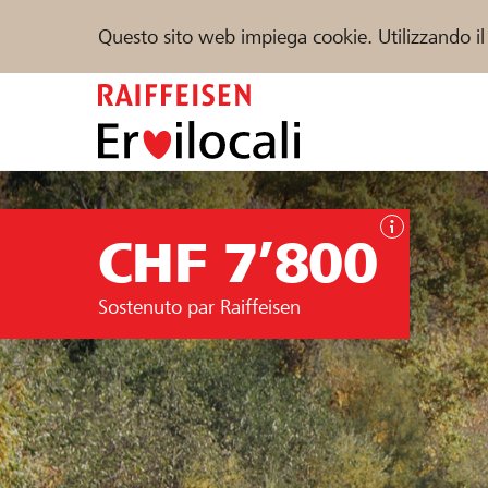
Questo sito web impiega cookie. Utilizzando il
Zum
Inhalt
springen
Sostenere
Aiuto & supporto
Partner
CHF 7’800
Trova progetti e organizzazioni
Sostenuto par Raiffeisen
DE
FR
IT