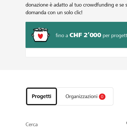
donazione è adatto al tuo crowdfunding e se sod
domanda con un solo clic!
CHF 2’000
fino a
per proget
Scopri
i
Progetti
Organizzazioni
0
progetti
e
le
organizzazioni
Cerca