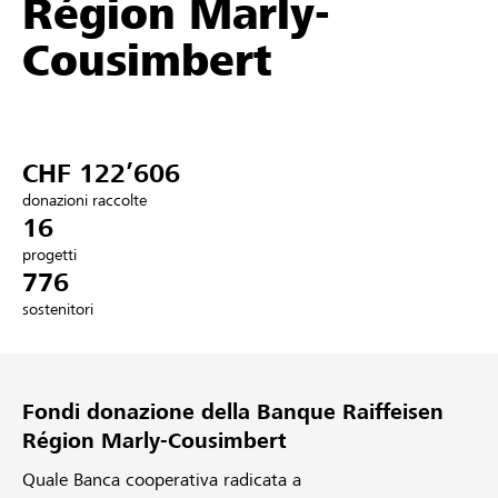
Région Marly-
Partner / Banche Raiffeisen
Cousimbert
Collegarsi
CHF 122’606
Registrazione
donazioni raccolte
16
progetti
776
DE
FR
IT
sostenitori
Fondi donazione della Banque Raiffeisen
Région Marly-Cousimbert
Quale Banca cooperativa radicata a