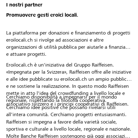
I nostri partner
Promuovere gesti eroici locali.
La piattaforma per donazioni e finanziamento di progetti
eroilocali.ch si rivolge ad associazioni e altre
organizzazioni di utilità pubblica per aiutarle a finanziare
e attuare progetti.
Eroilocali.ch è un'iniziativa del Gruppo Raiffeisen.
«Impegnata per la Svizzera», Raiffeisen offre alle iniziative
e alle idee pubblicate su eroilocali.ch un ampio pubblico
e ne sostiene la realizzazione. In questo modo Raiffeisen
mette in atto l'idea del crowdfunding a livello locale e
Cerchiamo disponibilità a impegnarsi per il mondo
regionale, rispettando la filosofia cooperativa.
associativo svizzero e i principi cooperativi di Raiffeisen.
Cerchiamo idee positive che possano rivelarsi utili
all'intera comunità. Cerchiamo progetti entusiasmanti.
Raiffeisen si impegna a favore della varietà sociale,
sportiva e culturale a livello locale, regionale e nazionale.
Molte Banche Raiffeisen sostengono già oggi associazioni