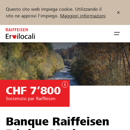
Questo sito web impiega cookie. Utilizzando il
sito ne approvi l'impiego.
Maggiori informazioni
Zum
Inhalt
Navig
springen
öffnen
Inizia ora
CHF 7’800
Trova progetti e organizzazioni
Sostenuto par Raiffeisen
Sostenere
Aiuto & supporto
Banque Raiffeisen