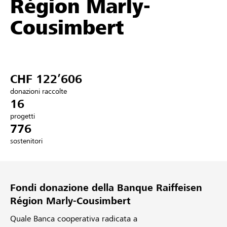
Région Marly-
Partner / Banche Raiffeisen
Cousimbert
Collegarsi
CHF 122’606
Registrazione
donazioni raccolte
16
progetti
776
DE
FR
IT
sostenitori
Fondi donazione della Banque Raiffeisen
Région Marly-Cousimbert
Quale Banca cooperativa radicata a