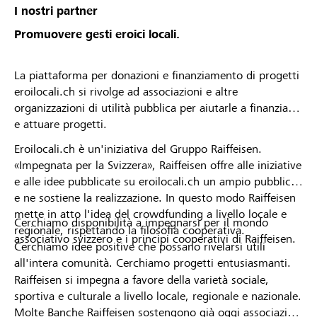
I nostri partner
Promuovere gesti eroici locali.
La piattaforma per donazioni e finanziamento di progetti
eroilocali.ch si rivolge ad associazioni e altre
organizzazioni di utilità pubblica per aiutarle a finanziare
e attuare progetti.
Eroilocali.ch è un'iniziativa del Gruppo Raiffeisen.
«Impegnata per la Svizzera», Raiffeisen offre alle iniziative
e alle idee pubblicate su eroilocali.ch un ampio pubblico
e ne sostiene la realizzazione. In questo modo Raiffeisen
mette in atto l'idea del crowdfunding a livello locale e
Cerchiamo disponibilità a impegnarsi per il mondo
regionale, rispettando la filosofia cooperativa.
associativo svizzero e i principi cooperativi di Raiffeisen.
Cerchiamo idee positive che possano rivelarsi utili
all'intera comunità. Cerchiamo progetti entusiasmanti.
Raiffeisen si impegna a favore della varietà sociale,
sportiva e culturale a livello locale, regionale e nazionale.
Molte Banche Raiffeisen sostengono già oggi associazioni