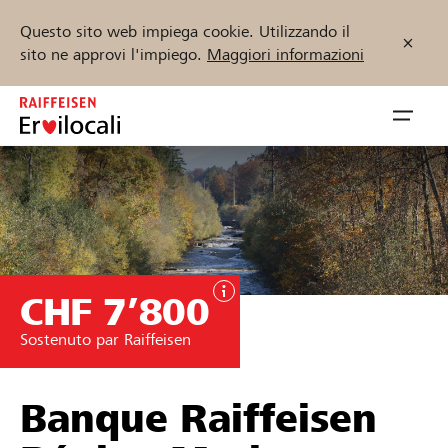
Questo sito web impiega cookie. Utilizzando il
sito ne approvi l'impiego.
Maggiori informazioni
Zum
Inhalt
Navig
springen
öffnen
Inizia ora
CHF 7’800
Trova progetti e organizzazioni
Sostenuto par Raiffeisen
Sostenere
Aiuto & supporto
Banque Raiffeisen