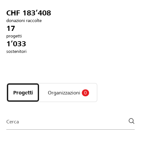
Partner / Banche Raiffeisen
CHF 183’408
donazioni raccolte
17
progetti
Collegarsi
1’033
sostenitori
Registrazione
Scopri
DE
FR
IT
i
progetti
Progetti
Organizzazioni
0
e
le
organizzazioni
della
Cerca
pagina