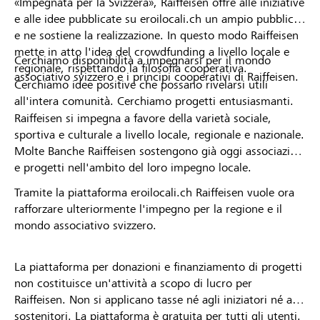
«Impegnata per la Svizzera», Raiffeisen offre alle iniziative
e alle idee pubblicate su eroilocali.ch un ampio pubblico
e ne sostiene la realizzazione. In questo modo Raiffeisen
mette in atto l'idea del crowdfunding a livello locale e
Cerchiamo disponibilità a impegnarsi per il mondo
regionale, rispettando la filosofia cooperativa.
associativo svizzero e i principi cooperativi di Raiffeisen.
Cerchiamo idee positive che possano rivelarsi utili
all'intera comunità. Cerchiamo progetti entusiasmanti.
Raiffeisen si impegna a favore della varietà sociale,
sportiva e culturale a livello locale, regionale e nazionale.
Molte Banche Raiffeisen sostengono già oggi associazioni
e progetti nell'ambito del loro impegno locale.
Tramite la piattaforma eroilocali.ch Raiffeisen vuole ora
rafforzare ulteriormente l'impegno per la regione e il
mondo associativo svizzero.
La piattaforma per donazioni e finanziamento di progetti
non costituisce un'attività a scopo di lucro per
Raiffeisen. Non si applicano tasse né agli iniziatori né ai
sostenitori. La piattaforma è gratuita per tutti gli utenti.