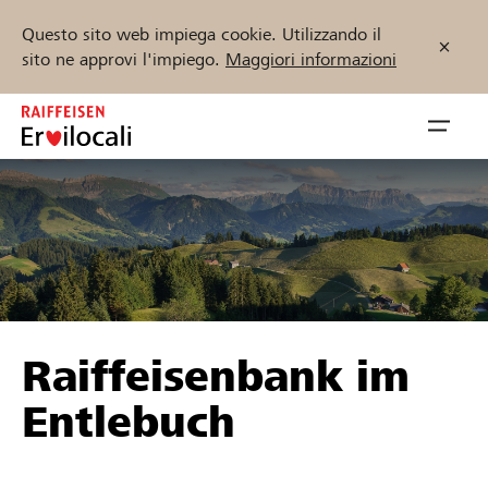
Questo sito web impiega cookie. Utilizzando il
sito ne approvi l'impiego.
Maggiori informazioni
Zum
Inhalt
Navig
springen
öffnen
Inizia ora
Trova progetti e organizzazioni
Raiffeisenbank im
Sostenere
Entlebuch
Aiuto & supporto