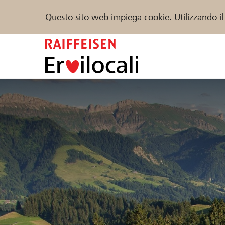
Questo sito web impiega cookie. Utilizzando il
Zum
Inhalt
springen
Sostenere
Aiuto & supporto
Partner
Trova progetti e organizzazioni
DE
FR
IT