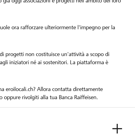
già oggi associazioni e progetti nell'ambito del loro
 vuole ora rafforzare ulteriormente l'impegno per la
 progetti non costituisce un'attività a scopo di
gli iniziatori né ai sostenitori. La piattaforma è
ma eroilocali.ch? Allora contatta direttamente
to oppure rivolgiti alla tua Banca Raiffeisen.