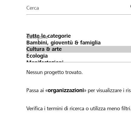
organizzazioni
Cerca
della
pagina
Categorie
Nessun progetto trovato.
Passa ai «
organizzazioni
» per visualizzare i ris
Verifica i termini di ricerca o utilizza meno filtri