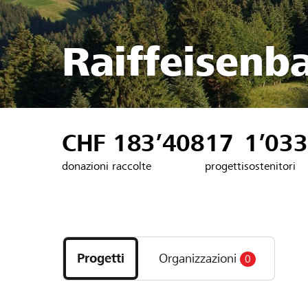
Raiffeisenb
CHF 183’408
17
1’033
donazioni raccolte
progetti
sostenitori
Scopri
i
Progetti
Organizzazioni
0
progetti
e
le