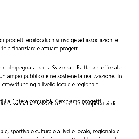
progetti eroilocali.ch si rivolge ad associazioni e
arle a finanziare e attuare progetti.
en. «Impegnata per la Svizzera», Raiffeisen offre alle
h un ampio pubblico e ne sostiene la realizzazione. In
 crowdfunding a livello locale e regionale,
tili all'intera comunità. Cerchiamo progetti
o associativo svizzero e i principi cooperativi di
le, sportiva e culturale a livello locale, regionale e