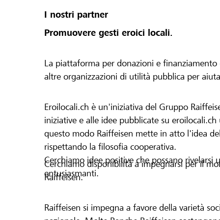
I nostri partner
Promuovere gesti eroici locali.
La piattaforma per donazioni e finanziamento di 
altre organizzazioni di utilità pubblica per aiut
Eroilocali.ch è un'iniziativa del Gruppo Raiffeis
iniziative e alle idee pubblicate su eroilocali.c
questo modo Raiffeisen mette in atto l'idea del
rispettando la filosofia cooperativa.
Cerchiamo idee positive che possano rivelarsi u
Cerchiamo disponibilità a impegnarsi per il mond
entusiasmanti.
Raiffeisen.
Raiffeisen si impegna a favore della varietà socia