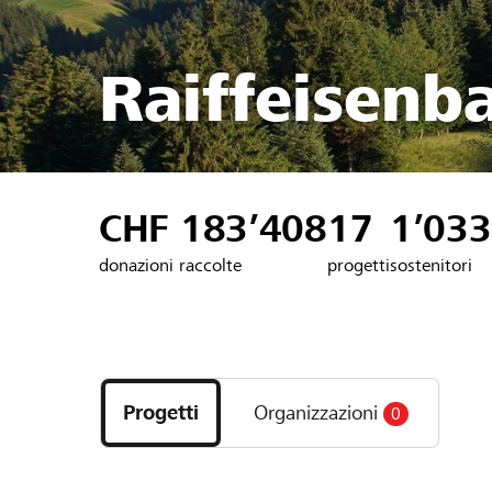
Raiffeisenb
CHF 183’408
17
1’033
donazioni raccolte
progetti
sostenitori
Scopri
i
Progetti
Organizzazioni
0
progetti
e
le