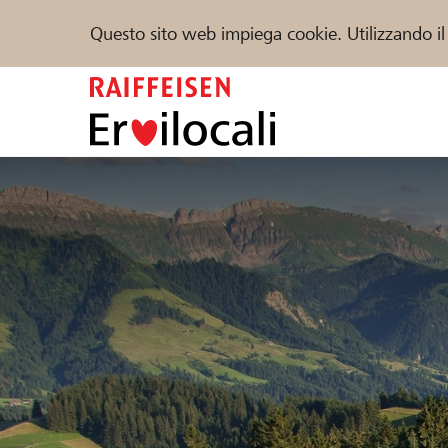
Questo sito web impiega cookie. Utilizzando il
Zum
Inhalt
springen
Sostenere
Aiuto & supporto
Partner
Trova progetti e organizzazioni
DE
FR
IT