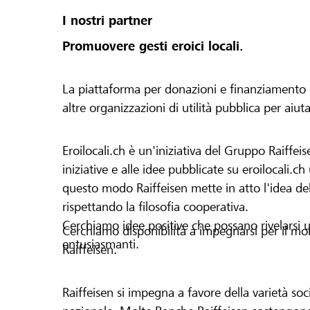
I nostri partner
Promuovere gesti eroici locali.
La piattaforma per donazioni e finanziamento di 
altre organizzazioni di utilità pubblica per aiut
Eroilocali.ch è un'iniziativa del Gruppo Raiffeis
iniziative e alle idee pubblicate su eroilocali.c
questo modo Raiffeisen mette in atto l'idea del
rispettando la filosofia cooperativa.
Cerchiamo idee positive che possano rivelarsi u
Cerchiamo disponibilità a impegnarsi per il mond
entusiasmanti.
Raiffeisen.
Raiffeisen si impegna a favore della varietà socia