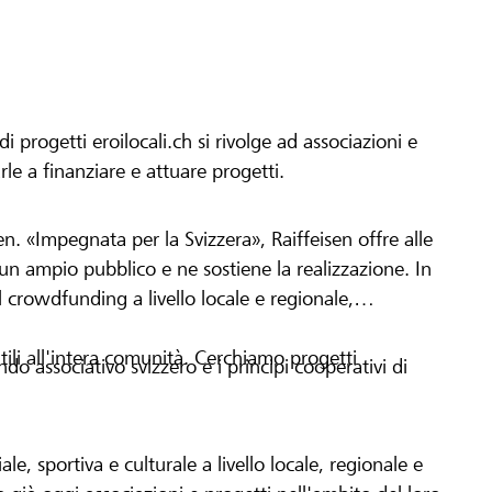
progetti eroilocali.ch si rivolge ad associazioni e
arle a finanziare e attuare progetti.
en. «Impegnata per la Svizzera», Raiffeisen offre alle
h un ampio pubblico e ne sostiene la realizzazione. In
 crowdfunding a livello locale e regionale,
tili all'intera comunità. Cerchiamo progetti
o associativo svizzero e i principi cooperativi di
le, sportiva e culturale a livello locale, regionale e