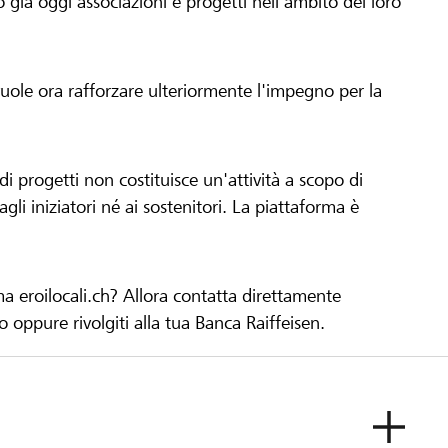
già oggi associazioni e progetti nell'ambito del loro
 vuole ora rafforzare ulteriormente l'impegno per la
 progetti non costituisce un'attività a scopo di
gli iniziatori né ai sostenitori. La piattaforma è
ma eroilocali.ch? Allora contatta direttamente
to oppure rivolgiti alla tua Banca Raiffeisen.