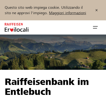
Questo sito web impiega cookie. Utilizzando il
sito ne approvi l'impiego.
Maggiori informazioni
Zum
Inhalt
Navig
springen
öffnen
Inizia ora
Trova progetti e organizzazioni
Raiffeisenbank im
Sostenere
Entlebuch
Aiuto & supporto