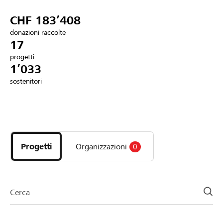
Partner / Banche Raiffeisen
CHF 183’408
donazioni raccolte
17
progetti
Collegarsi
1’033
sostenitori
Registrazione
Scopri
DE
FR
IT
i
progetti
Progetti
Organizzazioni
0
e
le
organizzazioni
della
Cerca
pagina