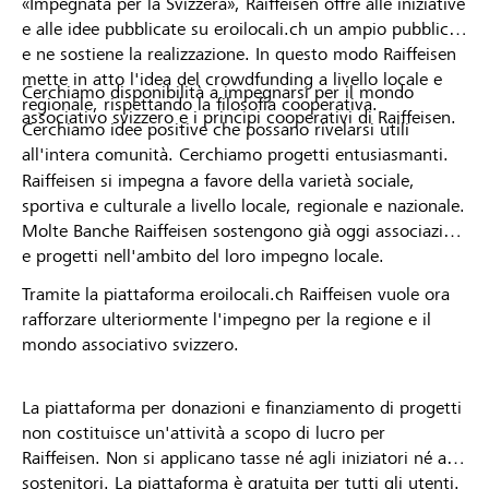
«Impegnata per la Svizzera», Raiffeisen offre alle iniziative
e alle idee pubblicate su eroilocali.ch un ampio pubblico
e ne sostiene la realizzazione. In questo modo Raiffeisen
mette in atto l'idea del crowdfunding a livello locale e
Cerchiamo disponibilità a impegnarsi per il mondo
regionale, rispettando la filosofia cooperativa.
associativo svizzero e i principi cooperativi di Raiffeisen.
Cerchiamo idee positive che possano rivelarsi utili
all'intera comunità. Cerchiamo progetti entusiasmanti.
Raiffeisen si impegna a favore della varietà sociale,
sportiva e culturale a livello locale, regionale e nazionale.
Molte Banche Raiffeisen sostengono già oggi associazioni
e progetti nell'ambito del loro impegno locale.
Tramite la piattaforma eroilocali.ch Raiffeisen vuole ora
rafforzare ulteriormente l'impegno per la regione e il
mondo associativo svizzero.
La piattaforma per donazioni e finanziamento di progetti
non costituisce un'attività a scopo di lucro per
Raiffeisen. Non si applicano tasse né agli iniziatori né ai
sostenitori. La piattaforma è gratuita per tutti gli utenti.