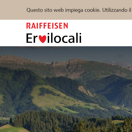
Questo sito web impiega cookie. Utilizzando il
Zum
Inhalt
springen
Sostenere
Aiuto & supporto
Partner
Trova progetti e organizzazioni
DE
FR
IT