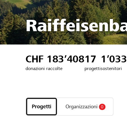
Raiffeisenb
CHF 183’408
17
1’033
donazioni raccolte
progetti
sostenitori
Scopri
i
Progetti
Organizzazioni
0
progetti
e
le