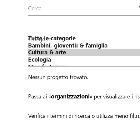
organizzazioni
Cerca
della
pagina
Categorie
Nessun progetto trovato.
Passa ai «
organizzazioni
» per visualizzare i ris
Verifica i termini di ricerca o utilizza meno filtri