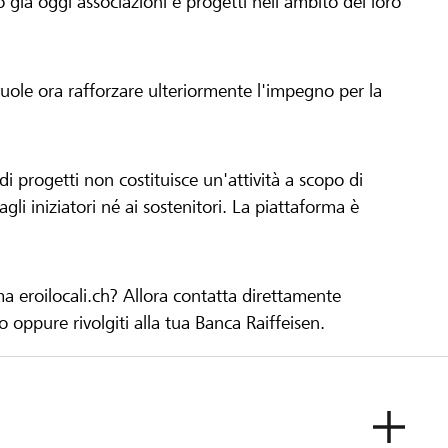
già oggi associazioni e progetti nell'ambito del loro
 vuole ora rafforzare ulteriormente l'impegno per la
 progetti non costituisce un'attività a scopo di
gli iniziatori né ai sostenitori. La piattaforma è
ma eroilocali.ch? Allora contatta direttamente
to oppure rivolgiti alla tua Banca Raiffeisen.