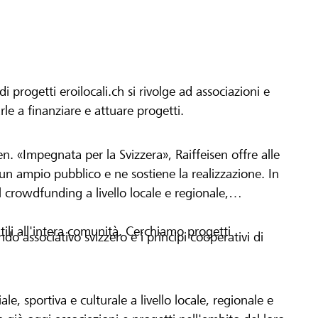
progetti eroilocali.ch si rivolge ad associazioni e
arle a finanziare e attuare progetti.
en. «Impegnata per la Svizzera», Raiffeisen offre alle
h un ampio pubblico e ne sostiene la realizzazione. In
 crowdfunding a livello locale e regionale,
tili all'intera comunità. Cerchiamo progetti
o associativo svizzero e i principi cooperativi di
le, sportiva e culturale a livello locale, regionale e