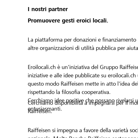
I nostri partner
Promuovere gesti eroici locali.
La piattaforma per donazioni e finanziamento di 
altre organizzazioni di utilità pubblica per aiut
Eroilocali.ch è un'iniziativa del Gruppo Raiffeis
iniziative e alle idee pubblicate su eroilocali.c
questo modo Raiffeisen mette in atto l'idea del
rispettando la filosofia cooperativa.
Cerchiamo idee positive che possano rivelarsi u
Cerchiamo disponibilità a impegnarsi per il mond
entusiasmanti.
Raiffeisen.
Raiffeisen si impegna a favore della varietà socia