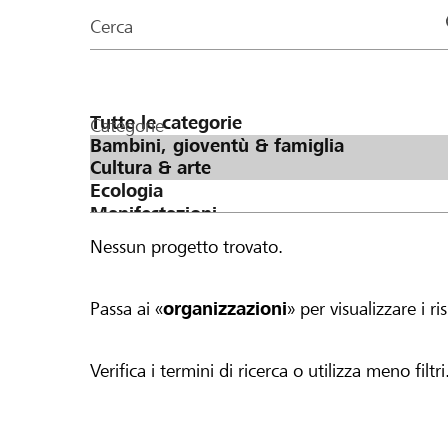
organizzazioni
Cerca
della
pagina
Categorie
Nessun progetto trovato.
Passa ai «
organizzazioni
» per visualizzare i ris
Verifica i termini di ricerca o utilizza meno filtri