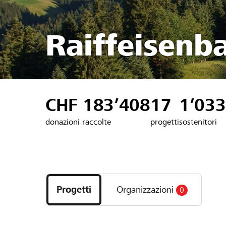
Raiffeisenb
CHF 183’408
17
1’033
donazioni raccolte
progetti
sostenitori
Scopri
i
Progetti
Organizzazioni
0
progetti
e
le