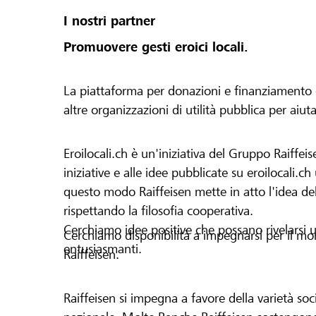
I nostri partner
Promuovere gesti eroici locali.
La piattaforma per donazioni e finanziamento di 
altre organizzazioni di utilità pubblica per aiut
Eroilocali.ch è un'iniziativa del Gruppo Raiffeis
iniziative e alle idee pubblicate su eroilocali.c
questo modo Raiffeisen mette in atto l'idea del
rispettando la filosofia cooperativa.
Cerchiamo idee positive che possano rivelarsi u
Cerchiamo disponibilità a impegnarsi per il mond
entusiasmanti.
Raiffeisen.
Raiffeisen si impegna a favore della varietà socia