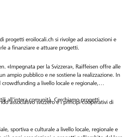
progetti eroilocali.ch si rivolge ad associazioni e
arle a finanziare e attuare progetti.
en. «Impegnata per la Svizzera», Raiffeisen offre alle
h un ampio pubblico e ne sostiene la realizzazione. In
 crowdfunding a livello locale e regionale,
tili all'intera comunità. Cerchiamo progetti
o associativo svizzero e i principi cooperativi di
le, sportiva e culturale a livello locale, regionale e