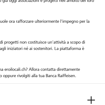
già oggi associazioni e progetti nell'ambito del loro
 vuole ora rafforzare ulteriormente l'impegno per la
 progetti non costituisce un'attività a scopo di
gli iniziatori né ai sostenitori. La piattaforma è
ma eroilocali.ch? Allora contatta direttamente
to oppure rivolgiti alla tua Banca Raiffeisen.