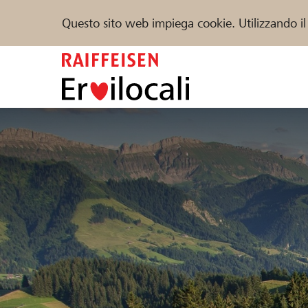
Questo sito web impiega cookie. Utilizzando il
Zum
Inhalt
springen
Sostenere
Aiuto & supporto
Partner
Trova progetti e organizzazioni
DE
FR
IT