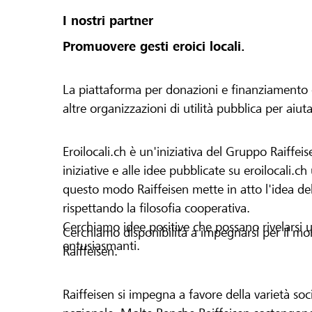
I nostri partner
Promuovere gesti eroici locali.
La piattaforma per donazioni e finanziamento di 
altre organizzazioni di utilità pubblica per aiut
Eroilocali.ch è un'iniziativa del Gruppo Raiffeis
iniziative e alle idee pubblicate su eroilocali.c
questo modo Raiffeisen mette in atto l'idea del
rispettando la filosofia cooperativa.
Cerchiamo idee positive che possano rivelarsi u
Cerchiamo disponibilità a impegnarsi per il mond
entusiasmanti.
Raiffeisen.
Raiffeisen si impegna a favore della varietà socia