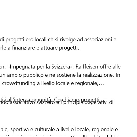
progetti eroilocali.ch si rivolge ad associazioni e
arle a finanziare e attuare progetti.
en. «Impegnata per la Svizzera», Raiffeisen offre alle
h un ampio pubblico e ne sostiene la realizzazione. In
 crowdfunding a livello locale e regionale,
tili all'intera comunità. Cerchiamo progetti
o associativo svizzero e i principi cooperativi di
le, sportiva e culturale a livello locale, regionale e