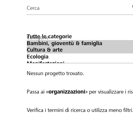
organizzazioni
Cerca
della
pagina
Categorie
Nessun progetto trovato.
Passa ai «
organizzazioni
» per visualizzare i ris
Verifica i termini di ricerca o utilizza meno filtri