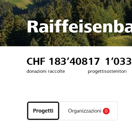
Raiffeisenb
CHF 183’408
17
1’033
donazioni raccolte
progetti
sostenitori
Scopri
i
Progetti
Organizzazioni
0
progetti
e
le