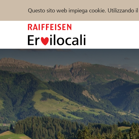
Questo sito web impiega cookie. Utilizzando il
Zum
Inhalt
springen
Sostenere
Aiuto & supporto
Partner
Trova progetti e organizzazioni
DE
FR
IT