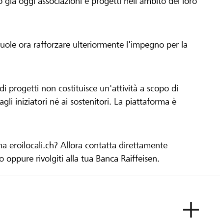
già oggi associazioni e progetti nell'ambito del loro
 vuole ora rafforzare ulteriormente l'impegno per la
 progetti non costituisce un'attività a scopo di
gli iniziatori né ai sostenitori. La piattaforma è
ma eroilocali.ch? Allora contatta direttamente
to oppure rivolgiti alla tua Banca Raiffeisen.