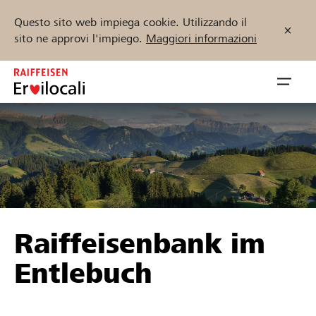
Questo sito web impiega cookie. Utilizzando il
sito ne approvi l'impiego.
Maggiori informazioni
Zum
Inhalt
Navig
springen
öffnen
Inizia ora
Trova progetti e organizzazioni
Raiffeisenbank im
Sostenere
Entlebuch
Aiuto & supporto