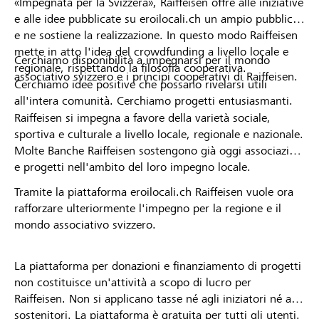
«Impegnata per la Svizzera», Raiffeisen offre alle iniziative
e alle idee pubblicate su eroilocali.ch un ampio pubblico
e ne sostiene la realizzazione. In questo modo Raiffeisen
mette in atto l'idea del crowdfunding a livello locale e
Cerchiamo disponibilità a impegnarsi per il mondo
regionale, rispettando la filosofia cooperativa.
associativo svizzero e i principi cooperativi di Raiffeisen.
Cerchiamo idee positive che possano rivelarsi utili
all'intera comunità. Cerchiamo progetti entusiasmanti.
Raiffeisen si impegna a favore della varietà sociale,
sportiva e culturale a livello locale, regionale e nazionale.
Molte Banche Raiffeisen sostengono già oggi associazioni
e progetti nell'ambito del loro impegno locale.
Tramite la piattaforma eroilocali.ch Raiffeisen vuole ora
rafforzare ulteriormente l'impegno per la regione e il
mondo associativo svizzero.
La piattaforma per donazioni e finanziamento di progetti
non costituisce un'attività a scopo di lucro per
Raiffeisen. Non si applicano tasse né agli iniziatori né ai
sostenitori. La piattaforma è gratuita per tutti gli utenti.