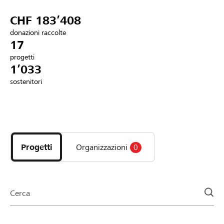
Partner / Banche Raiffeisen
CHF 183’408
donazioni raccolte
17
progetti
Collegarsi
1’033
sostenitori
Registrazione
Scopri
DE
FR
IT
i
progetti
Progetti
Organizzazioni
0
e
le
organizzazioni
della
Cerca
pagina