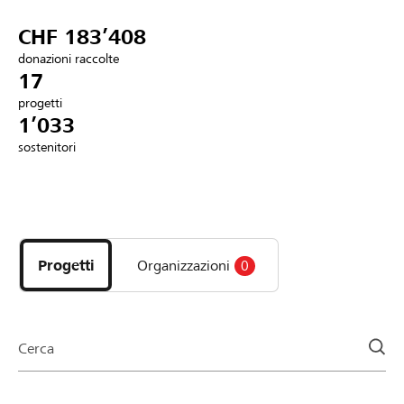
Partner / Banche Raiffeisen
CHF 183’408
donazioni raccolte
17
progetti
Collegarsi
1’033
sostenitori
Registrazione
Scopri
DE
FR
IT
i
progetti
Progetti
Organizzazioni
0
e
le
organizzazioni
della
Cerca
pagina