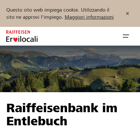
Questo sito web impiega cookie. Utilizzando il
sito ne approvi l'impiego.
Maggiori informazioni
Zum
Inhalt
Navig
springen
öffnen
Inizia ora
Trova progetti e organizzazioni
Raiffeisenbank im
Sostenere
Entlebuch
Aiuto & supporto