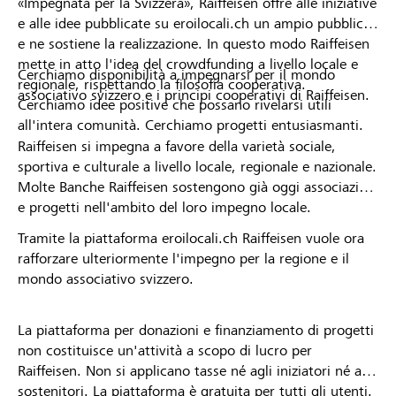
«Impegnata per la Svizzera», Raiffeisen offre alle iniziative
e alle idee pubblicate su eroilocali.ch un ampio pubblico
e ne sostiene la realizzazione. In questo modo Raiffeisen
mette in atto l'idea del crowdfunding a livello locale e
Cerchiamo disponibilità a impegnarsi per il mondo
regionale, rispettando la filosofia cooperativa.
associativo svizzero e i principi cooperativi di Raiffeisen.
Cerchiamo idee positive che possano rivelarsi utili
all'intera comunità. Cerchiamo progetti entusiasmanti.
Raiffeisen si impegna a favore della varietà sociale,
sportiva e culturale a livello locale, regionale e nazionale.
Molte Banche Raiffeisen sostengono già oggi associazioni
e progetti nell'ambito del loro impegno locale.
Tramite la piattaforma eroilocali.ch Raiffeisen vuole ora
rafforzare ulteriormente l'impegno per la regione e il
mondo associativo svizzero.
La piattaforma per donazioni e finanziamento di progetti
non costituisce un'attività a scopo di lucro per
Raiffeisen. Non si applicano tasse né agli iniziatori né ai
sostenitori. La piattaforma è gratuita per tutti gli utenti.