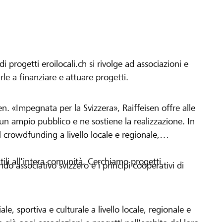
progetti eroilocali.ch si rivolge ad associazioni e
arle a finanziare e attuare progetti.
en. «Impegnata per la Svizzera», Raiffeisen offre alle
h un ampio pubblico e ne sostiene la realizzazione. In
 crowdfunding a livello locale e regionale,
tili all'intera comunità. Cerchiamo progetti
o associativo svizzero e i principi cooperativi di
le, sportiva e culturale a livello locale, regionale e