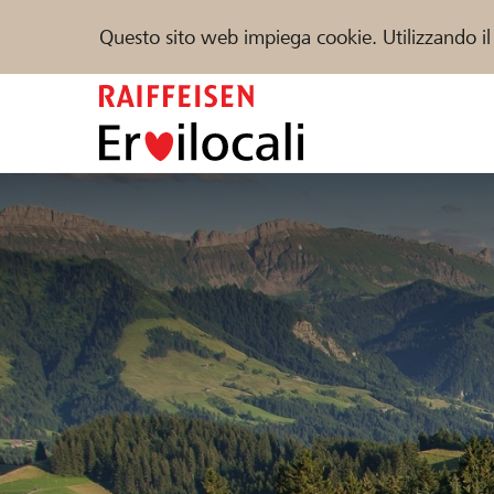
Questo sito web impiega cookie. Utilizzando il
Zum
Inhalt
springen
Sostenere
Aiuto & supporto
Partner
Trova progetti e organizzazioni
DE
FR
IT