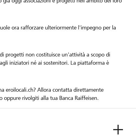
già oggi associazioni e progetti nell'ambito del loro
 vuole ora rafforzare ulteriormente l'impegno per la
 progetti non costituisce un'attività a scopo di
gli iniziatori né ai sostenitori. La piattaforma è
ma eroilocali.ch? Allora contatta direttamente
to oppure rivolgiti alla tua Banca Raiffeisen.