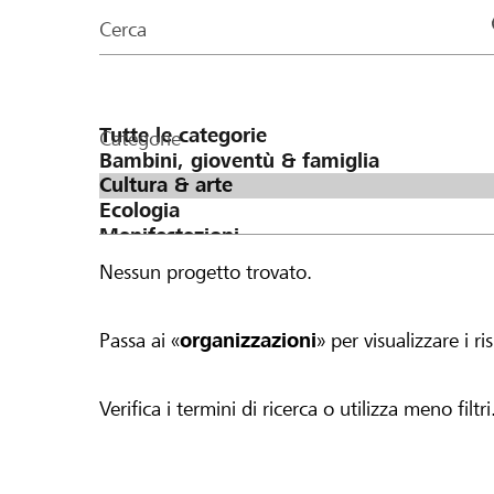
organizzazioni
Cerca
della
pagina
Categorie
Nessun progetto trovato.
Passa ai «
organizzazioni
» per visualizzare i ris
Verifica i termini di ricerca o utilizza meno filtri