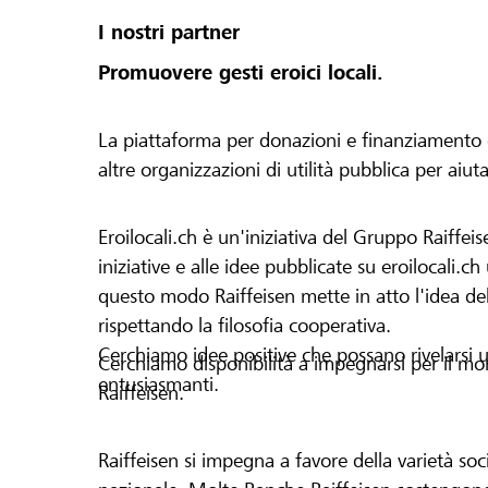
I nostri partner
Promuovere gesti eroici locali.
La piattaforma per donazioni e finanziamento di 
altre organizzazioni di utilità pubblica per aiut
Eroilocali.ch è un'iniziativa del Gruppo Raiffeis
iniziative e alle idee pubblicate su eroilocali.c
questo modo Raiffeisen mette in atto l'idea del
rispettando la filosofia cooperativa.
Cerchiamo idee positive che possano rivelarsi u
Cerchiamo disponibilità a impegnarsi per il mond
entusiasmanti.
Raiffeisen.
Raiffeisen si impegna a favore della varietà socia