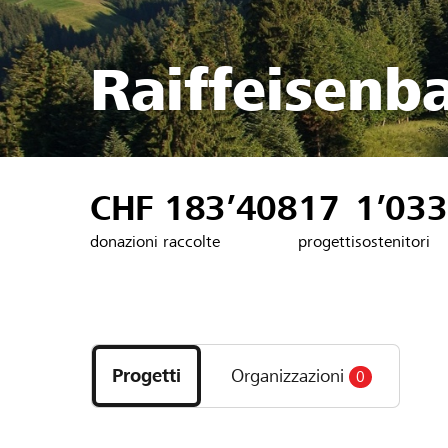
Raiffeisenb
CHF 183’408
17
1’033
donazioni raccolte
progetti
sostenitori
Scopri
i
Progetti
Organizzazioni
0
progetti
e
le