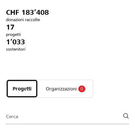
Partner / Banche Raiffeisen
CHF 183’408
donazioni raccolte
17
progetti
Collegarsi
1’033
sostenitori
Registrazione
Scopri
DE
FR
IT
i
progetti
Progetti
Organizzazioni
0
e
le
organizzazioni
della
Cerca
pagina