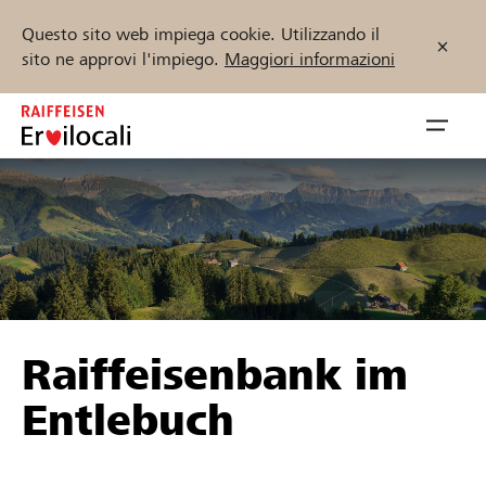
Questo sito web impiega cookie. Utilizzando il
sito ne approvi l'impiego.
Maggiori informazioni
Zum
Inhalt
Navig
springen
öffnen
Inizia ora
Trova progetti e organizzazioni
Raiffeisenbank im
Sostenere
Entlebuch
Aiuto & supporto