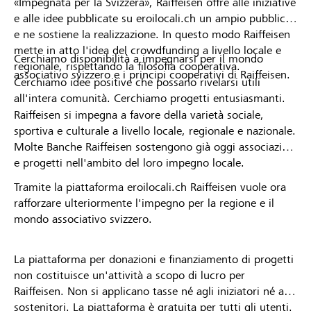
«Impegnata per la Svizzera», Raiffeisen offre alle iniziative
e alle idee pubblicate su eroilocali.ch un ampio pubblico
e ne sostiene la realizzazione. In questo modo Raiffeisen
mette in atto l'idea del crowdfunding a livello locale e
Cerchiamo disponibilità a impegnarsi per il mondo
regionale, rispettando la filosofia cooperativa.
associativo svizzero e i principi cooperativi di Raiffeisen.
Cerchiamo idee positive che possano rivelarsi utili
all'intera comunità. Cerchiamo progetti entusiasmanti.
Raiffeisen si impegna a favore della varietà sociale,
sportiva e culturale a livello locale, regionale e nazionale.
Molte Banche Raiffeisen sostengono già oggi associazioni
e progetti nell'ambito del loro impegno locale.
Tramite la piattaforma eroilocali.ch Raiffeisen vuole ora
rafforzare ulteriormente l'impegno per la regione e il
mondo associativo svizzero.
La piattaforma per donazioni e finanziamento di progetti
non costituisce un'attività a scopo di lucro per
Raiffeisen. Non si applicano tasse né agli iniziatori né ai
sostenitori. La piattaforma è gratuita per tutti gli utenti.