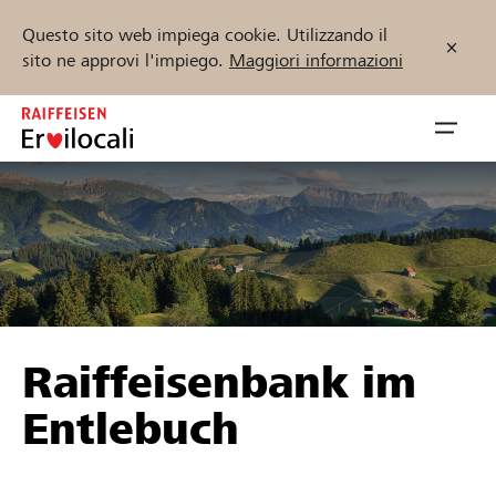
Questo sito web impiega cookie. Utilizzando il
sito ne approvi l'impiego.
Maggiori informazioni
Zum
Inhalt
Navig
springen
öffnen
Inizia ora
Trova progetti e organizzazioni
Raiffeisenbank im
Sostenere
Entlebuch
Aiuto & supporto