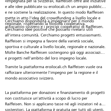
«Impegnata per la Svizzera», Raiffeisen offre alle iniziative
e alle idee pubblicate su eroilocali.ch un ampio pubblico
e ne sostiene la realizzazione. In questo modo Raiffeisen
mette in atto l'idea del crowdfunding a livello locale e
Cerchiamo disponibilità a impegnarsi per il mondo
regionale, rispettando la filosofia cooperativa.
associativo svizzero e i principi cooperativi di Raiffeisen.
Cerchiamo idee positive che possano rivelarsi utili
all'intera comunità. Cerchiamo progetti entusiasmanti.
Raiffeisen si impegna a favore della varietà sociale,
sportiva e culturale a livello locale, regionale e nazionale.
Molte Banche Raiffeisen sostengono già oggi associazioni
e progetti nell'ambito del loro impegno locale.
Tramite la piattaforma eroilocali.ch Raiffeisen vuole ora
rafforzare ulteriormente l'impegno per la regione e il
mondo associativo svizzero.
La piattaforma per donazioni e finanziamento di progetti
non costituisce un'attività a scopo di lucro per
Raiffeisen. Non si applicano tasse né agli iniziatori né ai
sostenitori. La piattaforma è gratuita per tutti gli utenti.