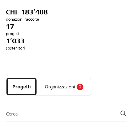
Partner / Banche Raiffeisen
CHF 183’408
donazioni raccolte
17
progetti
Collegarsi
1’033
sostenitori
Registrazione
Scopri
DE
FR
IT
i
progetti
Progetti
Organizzazioni
0
e
le
organizzazioni
della
Cerca
pagina