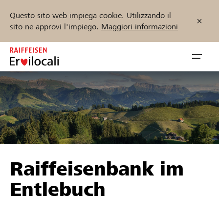
Questo sito web impiega cookie. Utilizzando il
sito ne approvi l'impiego.
Maggiori informazioni
Zum
Inhalt
Navig
springen
öffnen
Inizia ora
Trova progetti e organizzazioni
Raiffeisenbank im
Sostenere
Entlebuch
Aiuto & supporto