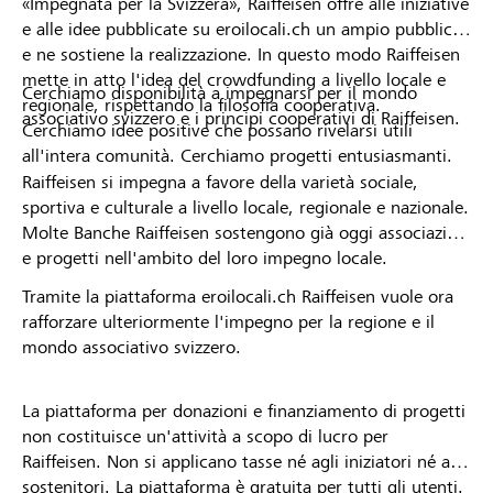
«Impegnata per la Svizzera», Raiffeisen offre alle iniziative
e alle idee pubblicate su eroilocali.ch un ampio pubblico
e ne sostiene la realizzazione. In questo modo Raiffeisen
mette in atto l'idea del crowdfunding a livello locale e
Cerchiamo disponibilità a impegnarsi per il mondo
regionale, rispettando la filosofia cooperativa.
associativo svizzero e i principi cooperativi di Raiffeisen.
Cerchiamo idee positive che possano rivelarsi utili
all'intera comunità. Cerchiamo progetti entusiasmanti.
Raiffeisen si impegna a favore della varietà sociale,
sportiva e culturale a livello locale, regionale e nazionale.
Molte Banche Raiffeisen sostengono già oggi associazioni
e progetti nell'ambito del loro impegno locale.
Tramite la piattaforma eroilocali.ch Raiffeisen vuole ora
rafforzare ulteriormente l'impegno per la regione e il
mondo associativo svizzero.
La piattaforma per donazioni e finanziamento di progetti
non costituisce un'attività a scopo di lucro per
Raiffeisen. Non si applicano tasse né agli iniziatori né ai
sostenitori. La piattaforma è gratuita per tutti gli utenti.