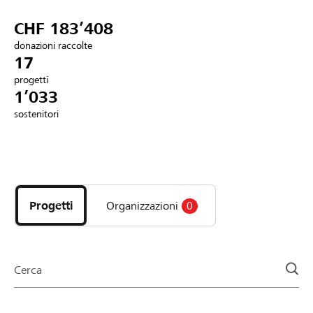
Partner / Banche Raiffeisen
CHF 183’408
donazioni raccolte
17
progetti
Collegarsi
1’033
sostenitori
Registrazione
Scopri
DE
FR
IT
i
progetti
Progetti
Organizzazioni
0
e
le
organizzazioni
della
Cerca
pagina