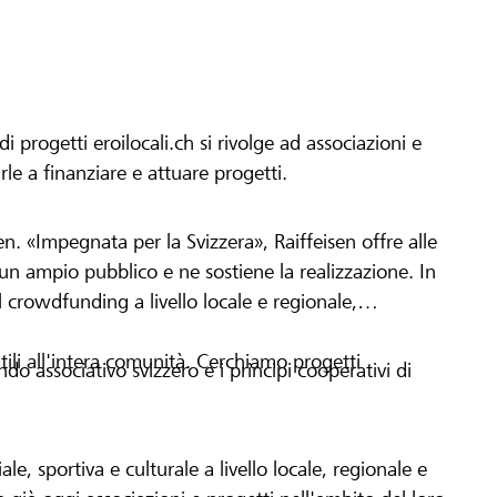
progetti eroilocali.ch si rivolge ad associazioni e
arle a finanziare e attuare progetti.
en. «Impegnata per la Svizzera», Raiffeisen offre alle
h un ampio pubblico e ne sostiene la realizzazione. In
 crowdfunding a livello locale e regionale,
tili all'intera comunità. Cerchiamo progetti
o associativo svizzero e i principi cooperativi di
le, sportiva e culturale a livello locale, regionale e