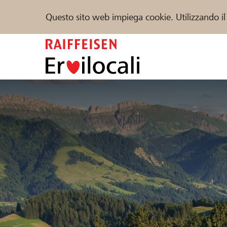
Questo sito web impiega cookie. Utilizzando il
Zum
Inhalt
springen
Sostenere
Aiuto & supporto
Partner
Trova progetti e organizzazioni
DE
FR
IT