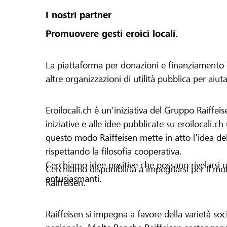
I nostri partner
Promuovere gesti eroici locali.
La piattaforma per donazioni e finanziamento di 
altre organizzazioni di utilità pubblica per aiut
Eroilocali.ch è un'iniziativa del Gruppo Raiffeis
iniziative e alle idee pubblicate su eroilocali.c
questo modo Raiffeisen mette in atto l'idea del
rispettando la filosofia cooperativa.
Cerchiamo idee positive che possano rivelarsi u
Cerchiamo disponibilità a impegnarsi per il mond
entusiasmanti.
Raiffeisen.
Raiffeisen si impegna a favore della varietà socia