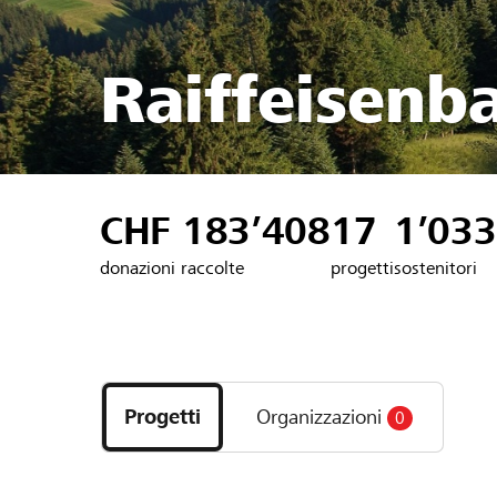
Raiffeisenb
CHF 183’408
17
1’033
donazioni raccolte
progetti
sostenitori
Scopri
i
Progetti
Organizzazioni
0
progetti
e
le