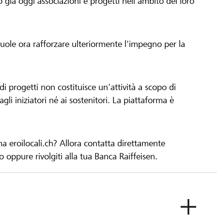
già oggi associazioni e progetti nell'ambito del loro
 vuole ora rafforzare ulteriormente l'impegno per la
 progetti non costituisce un'attività a scopo di
gli iniziatori né ai sostenitori. La piattaforma è
ma eroilocali.ch? Allora contatta direttamente
to oppure rivolgiti alla tua Banca Raiffeisen.