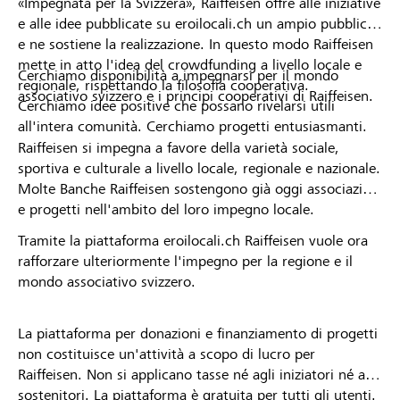
«Impegnata per la Svizzera», Raiffeisen offre alle iniziative
e alle idee pubblicate su eroilocali.ch un ampio pubblico
e ne sostiene la realizzazione. In questo modo Raiffeisen
mette in atto l'idea del crowdfunding a livello locale e
Cerchiamo disponibilità a impegnarsi per il mondo
regionale, rispettando la filosofia cooperativa.
associativo svizzero e i principi cooperativi di Raiffeisen.
Cerchiamo idee positive che possano rivelarsi utili
all'intera comunità. Cerchiamo progetti entusiasmanti.
Raiffeisen si impegna a favore della varietà sociale,
sportiva e culturale a livello locale, regionale e nazionale.
Molte Banche Raiffeisen sostengono già oggi associazioni
e progetti nell'ambito del loro impegno locale.
Tramite la piattaforma eroilocali.ch Raiffeisen vuole ora
rafforzare ulteriormente l'impegno per la regione e il
mondo associativo svizzero.
La piattaforma per donazioni e finanziamento di progetti
non costituisce un'attività a scopo di lucro per
Raiffeisen. Non si applicano tasse né agli iniziatori né ai
sostenitori. La piattaforma è gratuita per tutti gli utenti.