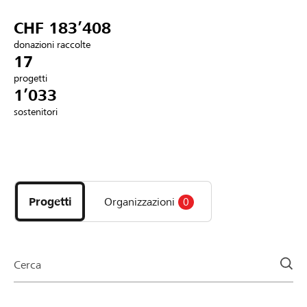
Partner / Banche Raiffeisen
CHF 183’408
donazioni raccolte
17
progetti
Collegarsi
1’033
sostenitori
Registrazione
Scopri
DE
FR
IT
i
progetti
Progetti
Organizzazioni
0
e
le
organizzazioni
della
Cerca
pagina