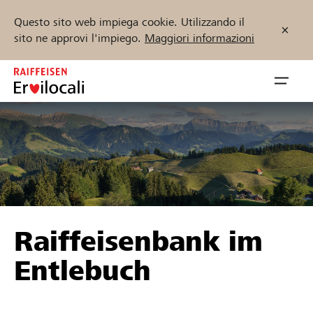
Questo sito web impiega cookie. Utilizzando il
sito ne approvi l'impiego.
Maggiori informazioni
Zum
Inhalt
Navig
springen
öffnen
Inizia ora
Trova progetti e organizzazioni
Raiffeisenbank im
Sostenere
Entlebuch
Aiuto & supporto