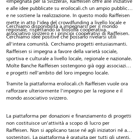
«Impegnata per la Svizzera», Raiffeisen offre alle iniziative
e alle idee pubblicate su eroilocali.ch un ampio pubblico
e ne sostiene la realizzazione. In questo modo Raiffeisen
mette in atto l'idea del crowdfunding a livello locale e
Cerchiamo disponibilità a impegnarsi per il mondo
regionale, rispettando la filosofia cooperativa.
associativo svizzero e i principi cooperativi di Raiffeisen.
Cerchiamo idee positive che possano rivelarsi utili
all'intera comunità. Cerchiamo progetti entusiasmanti.
Raiffeisen si impegna a favore della varietà sociale,
sportiva e culturale a livello locale, regionale e nazionale.
Molte Banche Raiffeisen sostengono già oggi associazioni
e progetti nell'ambito del loro impegno locale.
Tramite la piattaforma eroilocali.ch Raiffeisen vuole ora
rafforzare ulteriormente l'impegno per la regione e il
mondo associativo svizzero.
La piattaforma per donazioni e finanziamento di progetti
non costituisce un'attività a scopo di lucro per
Raiffeisen. Non si applicano tasse né agli iniziatori né ai
sostenitori. La piattaforma è gratuita per tutti gli utenti.