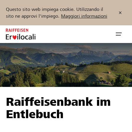
Questo sito web impiega cookie. Utilizzando il
sito ne approvi l'impiego.
Maggiori informazioni
Zum
Inhalt
Navig
springen
öffnen
Inizia ora
Trova progetti e organizzazioni
Raiffeisenbank im
Sostenere
Entlebuch
Aiuto & supporto