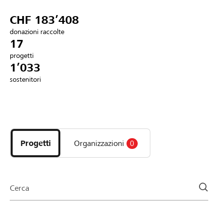
Partner / Banche Raiffeisen
CHF 183’408
donazioni raccolte
17
progetti
Collegarsi
1’033
sostenitori
Registrazione
Scopri
DE
FR
IT
i
progetti
Progetti
Organizzazioni
0
e
le
organizzazioni
della
Cerca
pagina