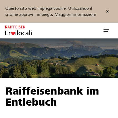
Questo sito web impiega cookie. Utilizzando il
sito ne approvi l'impiego.
Maggiori informazioni
Zum
Inhalt
Navig
springen
öffnen
Inizia ora
Trova progetti e organizzazioni
Raiffeisenbank im
Sostenere
Entlebuch
Aiuto & supporto