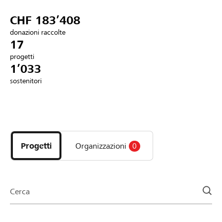
Partner / Banche Raiffeisen
CHF 183’408
donazioni raccolte
17
progetti
Collegarsi
1’033
sostenitori
Registrazione
Scopri
DE
FR
IT
i
progetti
Progetti
Organizzazioni
0
e
le
organizzazioni
della
Cerca
pagina