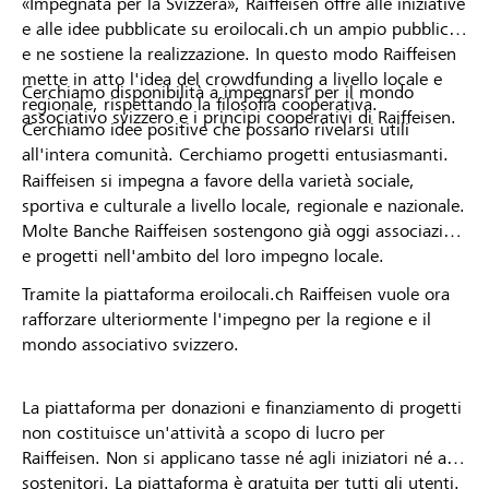
«Impegnata per la Svizzera», Raiffeisen offre alle iniziative
e alle idee pubblicate su eroilocali.ch un ampio pubblico
e ne sostiene la realizzazione. In questo modo Raiffeisen
mette in atto l'idea del crowdfunding a livello locale e
Cerchiamo disponibilità a impegnarsi per il mondo
regionale, rispettando la filosofia cooperativa.
associativo svizzero e i principi cooperativi di Raiffeisen.
Cerchiamo idee positive che possano rivelarsi utili
all'intera comunità. Cerchiamo progetti entusiasmanti.
Raiffeisen si impegna a favore della varietà sociale,
sportiva e culturale a livello locale, regionale e nazionale.
Molte Banche Raiffeisen sostengono già oggi associazioni
e progetti nell'ambito del loro impegno locale.
Tramite la piattaforma eroilocali.ch Raiffeisen vuole ora
rafforzare ulteriormente l'impegno per la regione e il
mondo associativo svizzero.
La piattaforma per donazioni e finanziamento di progetti
non costituisce un'attività a scopo di lucro per
Raiffeisen. Non si applicano tasse né agli iniziatori né ai
sostenitori. La piattaforma è gratuita per tutti gli utenti.