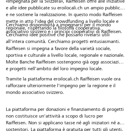
«Impegnata per la Svizzera», Raiffeisen offre alle iniziative
e alle idee pubblicate su eroilocali.ch un ampio pubblico
e ne sostiene la realizzazione. In questo modo Raiffeisen
mette in atto l'idea del crowdfunding a livello locale e
Cerchiamo disponibilità a impegnarsi per il mondo
regionale, rispettando la filosofia cooperativa.
associativo svizzero e i principi cooperativi di Raiffeisen.
Cerchiamo idee positive che possano rivelarsi utili
all'intera comunità. Cerchiamo progetti entusiasmanti.
Raiffeisen si impegna a favore della varietà sociale,
sportiva e culturale a livello locale, regionale e nazionale.
Molte Banche Raiffeisen sostengono già oggi associazioni
e progetti nell'ambito del loro impegno locale.
Tramite la piattaforma eroilocali.ch Raiffeisen vuole ora
rafforzare ulteriormente l'impegno per la regione e il
mondo associativo svizzero.
La piattaforma per donazioni e finanziamento di progetti
non costituisce un'attività a scopo di lucro per
Raiffeisen. Non si applicano tasse né agli iniziatori né ai
sostenitori. La piattaforma è gratuita per tutti gli utenti.