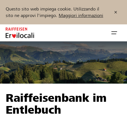
Questo sito web impiega cookie. Utilizzando il
sito ne approvi l'impiego.
Maggiori informazioni
Zum
Inhalt
Navig
springen
öffnen
Inizia ora
Trova progetti e organizzazioni
Raiffeisenbank im
Sostenere
Entlebuch
Aiuto & supporto