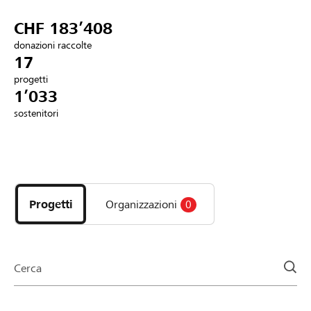
Partner / Banche Raiffeisen
CHF 183’408
donazioni raccolte
17
progetti
Collegarsi
1’033
sostenitori
Registrazione
Scopri
DE
FR
IT
i
progetti
Progetti
Organizzazioni
0
e
le
organizzazioni
della
Cerca
pagina