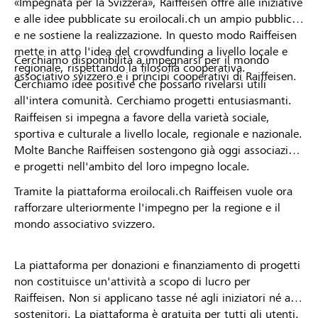
«Impegnata per la Svizzera», Raiffeisen offre alle iniziative
e alle idee pubblicate su eroilocali.ch un ampio pubblico
e ne sostiene la realizzazione. In questo modo Raiffeisen
mette in atto l'idea del crowdfunding a livello locale e
Cerchiamo disponibilità a impegnarsi per il mondo
regionale, rispettando la filosofia cooperativa.
associativo svizzero e i principi cooperativi di Raiffeisen.
Cerchiamo idee positive che possano rivelarsi utili
all'intera comunità. Cerchiamo progetti entusiasmanti.
Raiffeisen si impegna a favore della varietà sociale,
sportiva e culturale a livello locale, regionale e nazionale.
Molte Banche Raiffeisen sostengono già oggi associazioni
e progetti nell'ambito del loro impegno locale.
Tramite la piattaforma eroilocali.ch Raiffeisen vuole ora
rafforzare ulteriormente l'impegno per la regione e il
mondo associativo svizzero.
La piattaforma per donazioni e finanziamento di progetti
non costituisce un'attività a scopo di lucro per
Raiffeisen. Non si applicano tasse né agli iniziatori né ai
sostenitori. La piattaforma è gratuita per tutti gli utenti.