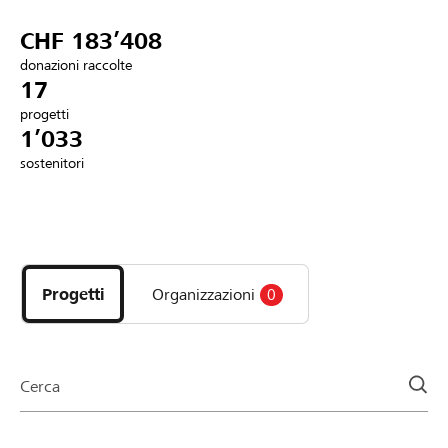
Partner / Banche Raiffeisen
CHF 183’408
donazioni raccolte
17
progetti
Collegarsi
1’033
sostenitori
Registrazione
Scopri
DE
FR
IT
i
progetti
Progetti
Organizzazioni
0
e
le
organizzazioni
della
Cerca
pagina