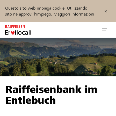
Questo sito web impiega cookie. Utilizzando il
sito ne approvi l'impiego.
Maggiori informazioni
Zum
Inhalt
Navig
springen
öffnen
Inizia ora
Trova progetti e organizzazioni
Raiffeisenbank im
Sostenere
Entlebuch
Aiuto & supporto