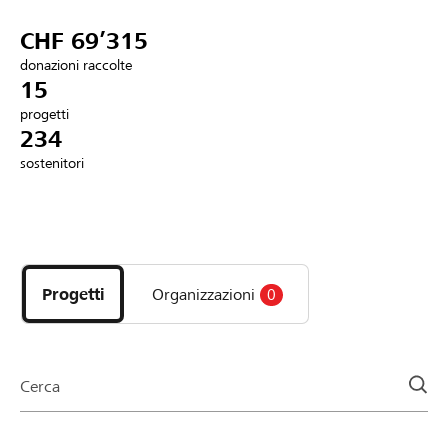
Partner / Banche Raiffeisen
CHF 69’315
donazioni raccolte
15
progetti
Collegarsi
234
sostenitori
Registrazione
Scopri
DE
FR
IT
i
progetti
Progetti
Organizzazioni
0
e
le
organizzazioni
della
Cerca
pagina