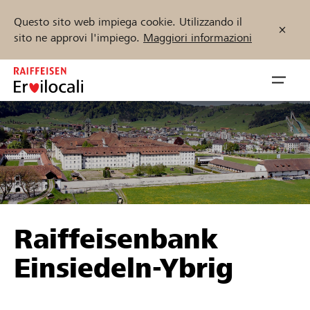
Questo sito web impiega cookie. Utilizzando il
sito ne approvi l'impiego.
Maggiori informazioni
Zum
Inhalt
Navig
springen
öffnen
Inizia ora
Trova progetti e organizzazioni
Raiffeisenbank
Sostenere
Einsiedeln-Ybrig
Aiuto & supporto