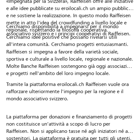
«Impegnata per la Svizzera», Raiffeisen offre alle iniziative
e alle idee pubblicate su eroilocali.ch un ampio pubblico
e ne sostiene la realizzazione. In questo modo Raiffeisen
mette in atto l'idea del crowdfunding a livello locale e
Cerchiamo disponibilità a impegnarsi per il mondo
regionale, rispettando la filosofia cooperativa.
associativo svizzero e i principi cooperativi di Raiffeisen.
Cerchiamo idee positive che possano rivelarsi utili
all'intera comunità. Cerchiamo progetti entusiasmanti.
Raiffeisen si impegna a favore della varietà sociale,
sportiva e culturale a livello locale, regionale e nazionale.
Molte Banche Raiffeisen sostengono già oggi associazioni
e progetti nell'ambito del loro impegno locale.
Tramite la piattaforma eroilocali.ch Raiffeisen vuole ora
rafforzare ulteriormente l'impegno per la regione e il
mondo associativo svizzero.
La piattaforma per donazioni e finanziamento di progetti
non costituisce un'attività a scopo di lucro per
Raiffeisen. Non si applicano tasse né agli iniziatori né ai
sostenitori. La piattaforma è gratuita per tutti gli utenti.