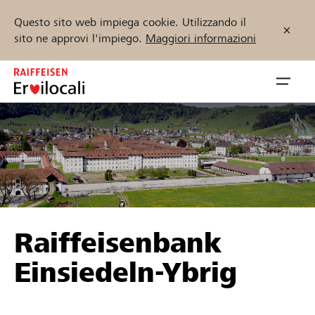
Questo sito web impiega cookie. Utilizzando il
sito ne approvi l'impiego.
Maggiori informazioni
Zum
Inhalt
Navig
springen
öffnen
Inizia ora
Trova progetti e organizzazioni
Raiffeisenbank
Sostenere
Einsiedeln-Ybrig
Aiuto & supporto