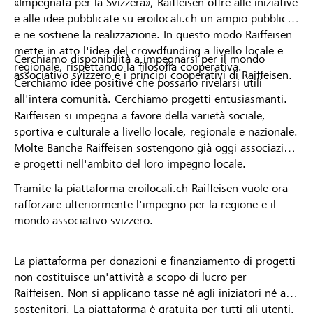
«Impegnata per la Svizzera», Raiffeisen offre alle iniziative
e alle idee pubblicate su eroilocali.ch un ampio pubblico
e ne sostiene la realizzazione. In questo modo Raiffeisen
mette in atto l'idea del crowdfunding a livello locale e
Cerchiamo disponibilità a impegnarsi per il mondo
regionale, rispettando la filosofia cooperativa.
associativo svizzero e i principi cooperativi di Raiffeisen.
Cerchiamo idee positive che possano rivelarsi utili
all'intera comunità. Cerchiamo progetti entusiasmanti.
Raiffeisen si impegna a favore della varietà sociale,
sportiva e culturale a livello locale, regionale e nazionale.
Molte Banche Raiffeisen sostengono già oggi associazioni
e progetti nell'ambito del loro impegno locale.
Tramite la piattaforma eroilocali.ch Raiffeisen vuole ora
rafforzare ulteriormente l'impegno per la regione e il
mondo associativo svizzero.
La piattaforma per donazioni e finanziamento di progetti
non costituisce un'attività a scopo di lucro per
Raiffeisen. Non si applicano tasse né agli iniziatori né ai
sostenitori. La piattaforma è gratuita per tutti gli utenti.