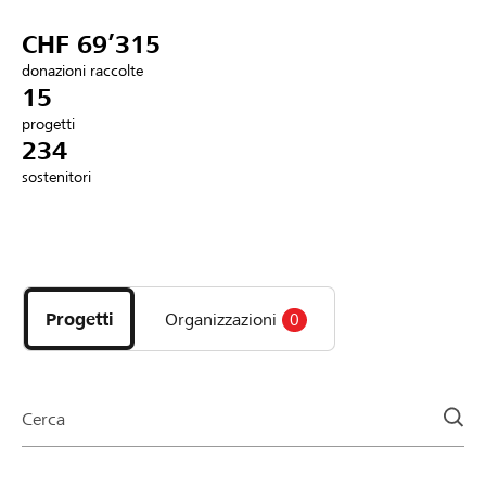
Partner / Banche Raiffeisen
CHF 69’315
donazioni raccolte
15
progetti
Collegarsi
234
sostenitori
Registrazione
Scopri
DE
FR
IT
i
progetti
Progetti
Organizzazioni
0
e
le
organizzazioni
della
Cerca
pagina