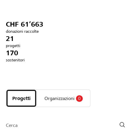
Partner / Banche Raiffeisen
CHF 61’663
donazioni raccolte
Collegarsi
21
progetti
170
Registrazione
sostenitori
DE
FR
IT
Scopri
i
progetti
Progetti
Organizzazioni
0
e
le
organizzazioni
della
Cerca
pagina