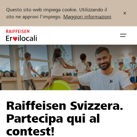
Questo sito web impiega cookie. Utilizzando il
sito ne approvi l'impiego.
Maggiori informazioni
Zum
Inhalt
Navig
springen
öffnen
Inizia ora
Trova progetti e organizzazioni
Raiffeisen Svizzera.
Sostenere
Partecipa qui al
Aiuto & supporto
contest!