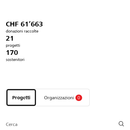
Partner / Banche Raiffeisen
CHF 61’663
donazioni raccolte
Collegarsi
21
progetti
170
Registrazione
sostenitori
DE
FR
IT
Scopri
i
progetti
Progetti
Organizzazioni
0
e
le
organizzazioni
della
Cerca
pagina