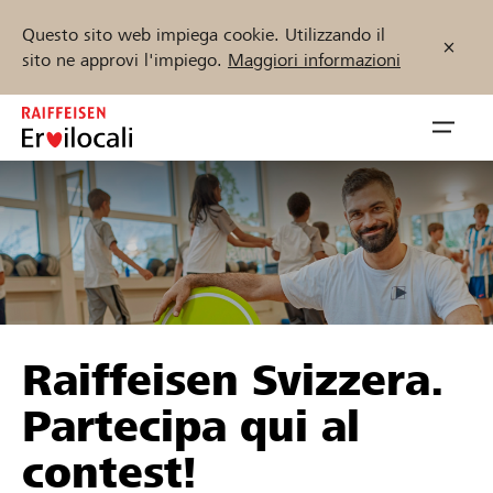
Questo sito web impiega cookie. Utilizzando il
sito ne approvi l'impiego.
Maggiori informazioni
Zum
Inhalt
Navig
springen
öffnen
Inizia ora
Trova progetti e organizzazioni
Raiffeisen Svizzera.
Sostenere
Partecipa qui al
Aiuto & supporto
contest!