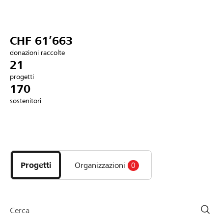
Partner / Banche Raiffeisen
CHF 61’663
donazioni raccolte
Collegarsi
21
progetti
170
Registrazione
sostenitori
DE
FR
IT
Scopri
i
progetti
Progetti
Organizzazioni
0
e
le
organizzazioni
della
Cerca
pagina