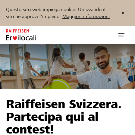
Questo sito web impiega cookie. Utilizzando il
sito ne approvi l'impiego.
Maggiori informazioni
Zum
Inhalt
Navig
springen
öffnen
Inizia ora
Trova progetti e organizzazioni
Raiffeisen Svizzera.
Sostenere
Partecipa qui al
Aiuto & supporto
contest!