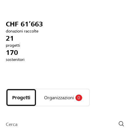
Partner / Banche Raiffeisen
CHF 61’663
donazioni raccolte
Collegarsi
21
progetti
170
Registrazione
sostenitori
DE
FR
IT
Scopri
i
progetti
Progetti
Organizzazioni
0
e
le
organizzazioni
della
Cerca
pagina