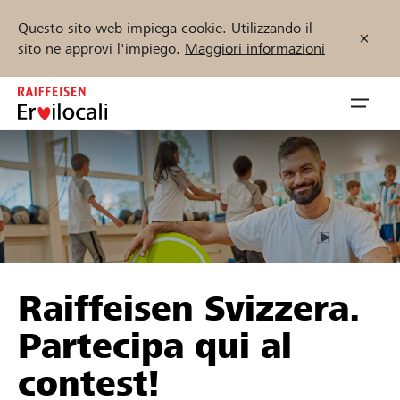
Questo sito web impiega cookie. Utilizzando il
sito ne approvi l'impiego.
Maggiori informazioni
Zum
Inhalt
Navig
springen
öffnen
Inizia ora
Trova progetti e organizzazioni
Raiffeisen Svizzera.
Sostenere
Partecipa qui al
Aiuto & supporto
contest!