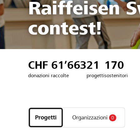
Raiffeisen S
contest!
CHF 61’663
21
170
donazioni raccolte
progetti
sostenitori
Scopri
i
Progetti
Organizzazioni
0
progetti
e
le