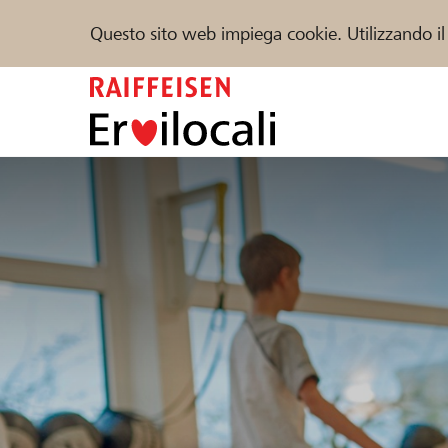
Questo sito web impiega cookie. Utilizzando il
Zum
Inhalt
springen
Sostenere
Aiuto & supporto
Partner
Trova progetti e organizzazioni
DE
FR
IT