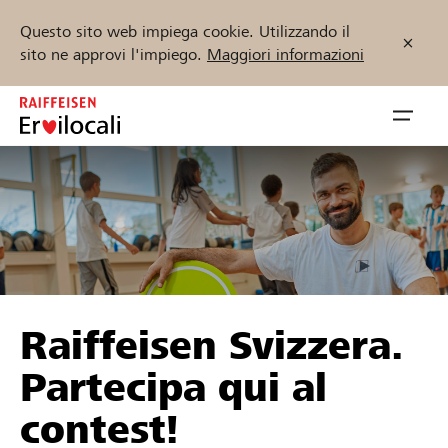
Questo sito web impiega cookie. Utilizzando il
sito ne approvi l'impiego.
Maggiori informazioni
Zum
Inhalt
Navig
springen
öffnen
Inizia ora
Trova progetti e organizzazioni
Raiffeisen Svizzera.
Sostenere
Partecipa qui al
Aiuto & supporto
contest!