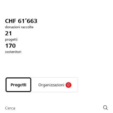
Partner / Banche Raiffeisen
CHF 61’663
donazioni raccolte
Collegarsi
21
progetti
170
Registrazione
sostenitori
DE
FR
IT
Scopri
i
progetti
Progetti
Organizzazioni
0
e
le
organizzazioni
della
Cerca
pagina