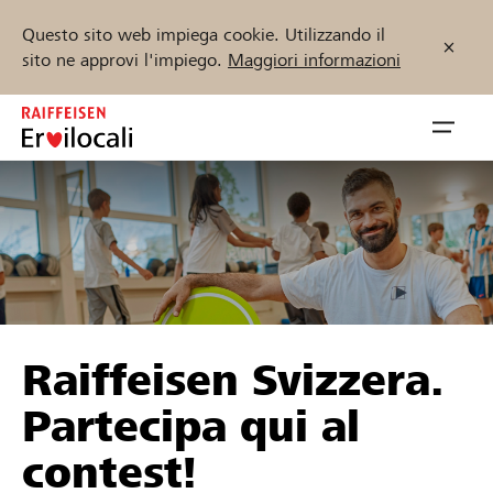
Questo sito web impiega cookie. Utilizzando il
sito ne approvi l'impiego.
Maggiori informazioni
Zum
Inhalt
Navig
springen
öffnen
Inizia ora
Trova progetti e organizzazioni
Raiffeisen Svizzera.
Sostenere
Partecipa qui al
Aiuto & supporto
contest!