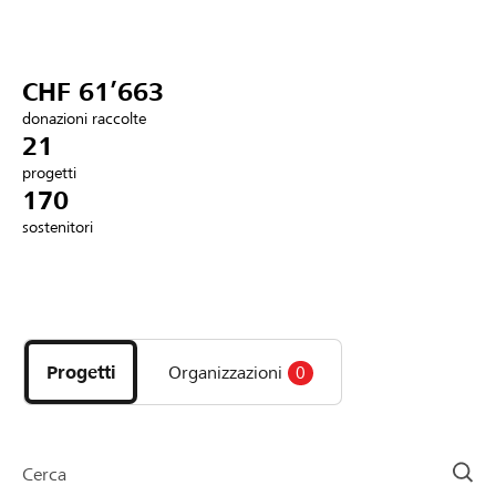
Partner / Banche Raiffeisen
CHF 61’663
donazioni raccolte
Collegarsi
21
progetti
170
Registrazione
sostenitori
DE
FR
IT
Scopri
i
progetti
Progetti
Organizzazioni
0
e
le
organizzazioni
della
Cerca
pagina