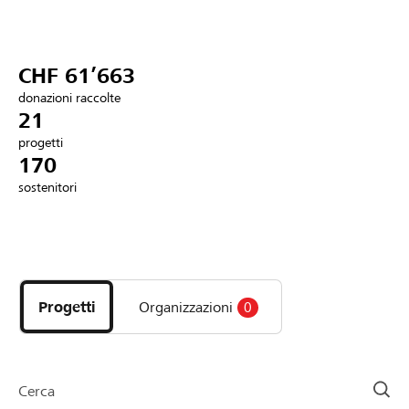
Partner / Banche Raiffeisen
CHF 61’663
donazioni raccolte
Collegarsi
21
progetti
170
Registrazione
sostenitori
DE
FR
IT
Scopri
i
progetti
Progetti
Organizzazioni
0
e
le
organizzazioni
della
Cerca
pagina