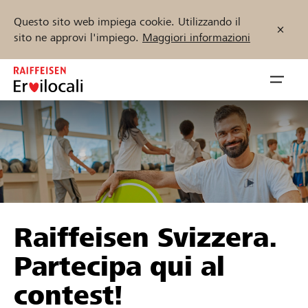
Questo sito web impiega cookie. Utilizzando il
sito ne approvi l'impiego.
Maggiori informazioni
Zum
Inhalt
Navig
springen
öffnen
Inizia ora
Trova progetti e organizzazioni
Raiffeisen Svizzera.
Sostenere
Partecipa qui al
Aiuto & supporto
contest!