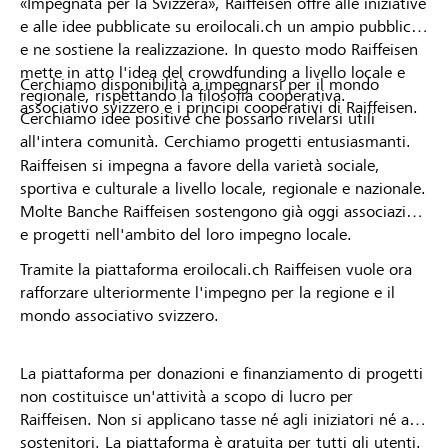
«Impegnata per la Svizzera», Raiffeisen offre alle iniziative
e alle idee pubblicate su eroilocali.ch un ampio pubblico
e ne sostiene la realizzazione. In questo modo Raiffeisen
mette in atto l'idea del crowdfunding a livello locale e
Cerchiamo disponibilità a impegnarsi per il mondo
regionale, rispettando la filosofia cooperativa.
associativo svizzero e i principi cooperativi di Raiffeisen.
Cerchiamo idee positive che possano rivelarsi utili
all'intera comunità. Cerchiamo progetti entusiasmanti.
Raiffeisen si impegna a favore della varietà sociale,
sportiva e culturale a livello locale, regionale e nazionale.
Molte Banche Raiffeisen sostengono già oggi associazioni
e progetti nell'ambito del loro impegno locale.
Tramite la piattaforma eroilocali.ch Raiffeisen vuole ora
rafforzare ulteriormente l'impegno per la regione e il
mondo associativo svizzero.
La piattaforma per donazioni e finanziamento di progetti
non costituisce un'attività a scopo di lucro per
Raiffeisen. Non si applicano tasse né agli iniziatori né ai
sostenitori. La piattaforma è gratuita per tutti gli utenti.