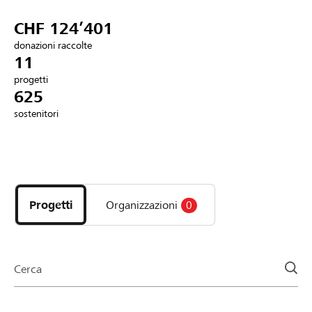
Partner / Banche Raiffeisen
CHF 124’401
donazioni raccolte
11
progetti
Collegarsi
625
sostenitori
Registrazione
Scopri
DE
FR
IT
i
progetti
Progetti
Organizzazioni
0
e
le
organizzazioni
della
Cerca
pagina