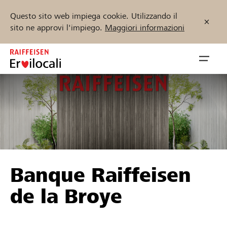
Questo sito web impiega cookie. Utilizzando il
sito ne approvi l'impiego.
Maggiori informazioni
Zum
Inhalt
Navig
springen
öffnen
Inizia ora
Trova progetti e organizzazioni
Banque Raiffeisen
Sostenere
de la Broye
Aiuto & supporto