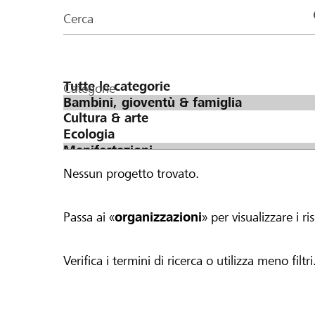
organizzazioni
Cerca
della
pagina
Categorie
Nessun progetto trovato.
Passa ai «
organizzazioni
» per visualizzare i ris
Verifica i termini di ricerca o utilizza meno filtri