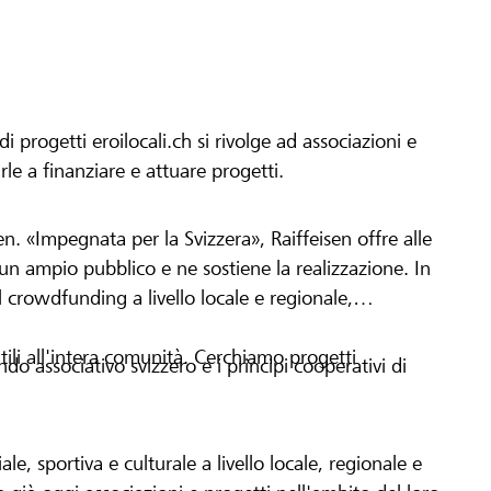
progetti eroilocali.ch si rivolge ad associazioni e
arle a finanziare e attuare progetti.
en. «Impegnata per la Svizzera», Raiffeisen offre alle
h un ampio pubblico e ne sostiene la realizzazione. In
 crowdfunding a livello locale e regionale,
tili all'intera comunità. Cerchiamo progetti
o associativo svizzero e i principi cooperativi di
le, sportiva e culturale a livello locale, regionale e