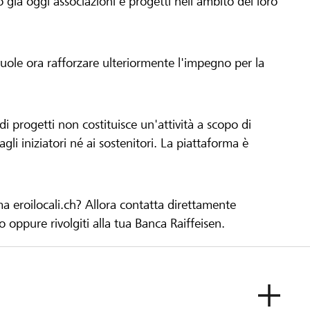
già oggi associazioni e progetti nell'ambito del loro
 vuole ora rafforzare ulteriormente l'impegno per la
 progetti non costituisce un'attività a scopo di
gli iniziatori né ai sostenitori. La piattaforma è
ma eroilocali.ch? Allora contatta direttamente
to oppure rivolgiti alla tua Banca Raiffeisen.