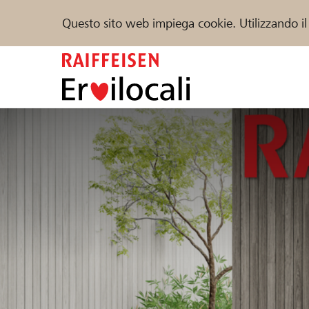
Questo sito web impiega cookie. Utilizzando il
Zum
Inhalt
springen
Sostenere
Aiuto & supporto
Partner
Trova progetti e organizzazioni
DE
FR
IT