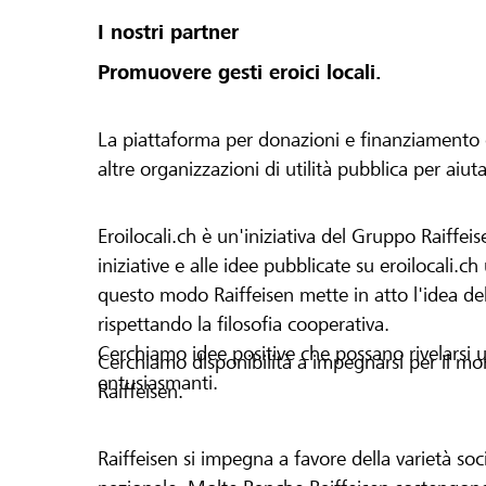
I nostri partner
Promuovere gesti eroici locali.
La piattaforma per donazioni e finanziamento di 
altre organizzazioni di utilità pubblica per aiut
Eroilocali.ch è un'iniziativa del Gruppo Raiffeis
iniziative e alle idee pubblicate su eroilocali.c
questo modo Raiffeisen mette in atto l'idea del
rispettando la filosofia cooperativa.
Cerchiamo idee positive che possano rivelarsi u
Cerchiamo disponibilità a impegnarsi per il mond
entusiasmanti.
Raiffeisen.
Raiffeisen si impegna a favore della varietà socia