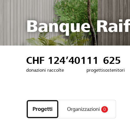
Banque Raif
CHF 124’401
11
625
donazioni raccolte
progetti
sostenitori
Scopri
i
Progetti
Organizzazioni
0
progetti
e
le