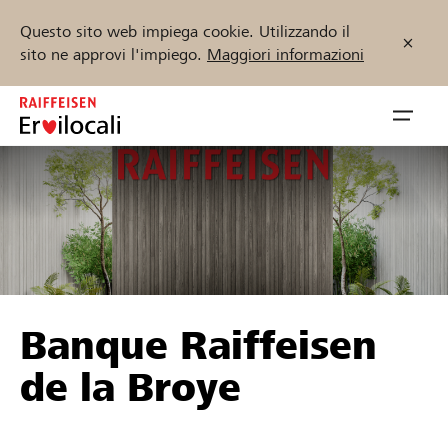
Questo sito web impiega cookie. Utilizzando il
sito ne approvi l'impiego.
Maggiori informazioni
Zum
Inhalt
Navig
springen
öffnen
Inizia ora
Trova progetti e organizzazioni
Banque Raiffeisen
Sostenere
de la Broye
Aiuto & supporto