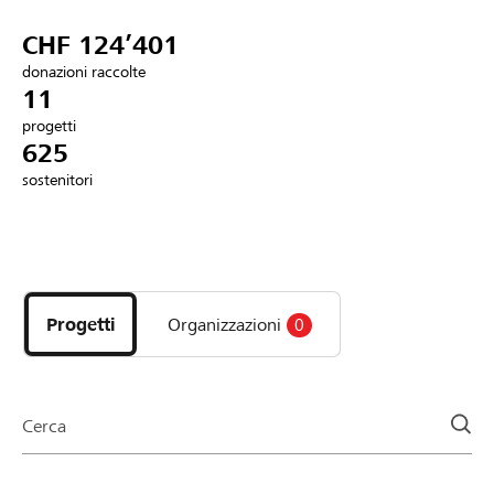
Partner / Banche Raiffeisen
CHF 124’401
donazioni raccolte
11
progetti
Collegarsi
625
sostenitori
Registrazione
Scopri
DE
FR
IT
i
progetti
Progetti
Organizzazioni
0
e
le
organizzazioni
della
Cerca
pagina