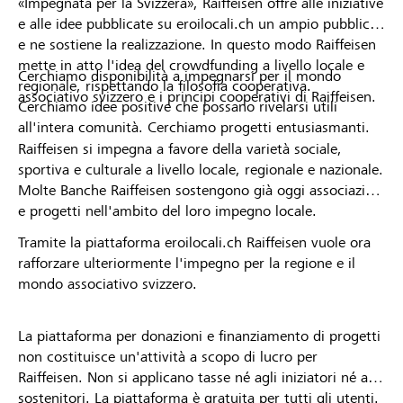
«Impegnata per la Svizzera», Raiffeisen offre alle iniziative
e alle idee pubblicate su eroilocali.ch un ampio pubblico
e ne sostiene la realizzazione. In questo modo Raiffeisen
mette in atto l'idea del crowdfunding a livello locale e
Cerchiamo disponibilità a impegnarsi per il mondo
regionale, rispettando la filosofia cooperativa.
associativo svizzero e i principi cooperativi di Raiffeisen.
Cerchiamo idee positive che possano rivelarsi utili
all'intera comunità. Cerchiamo progetti entusiasmanti.
Raiffeisen si impegna a favore della varietà sociale,
sportiva e culturale a livello locale, regionale e nazionale.
Molte Banche Raiffeisen sostengono già oggi associazioni
e progetti nell'ambito del loro impegno locale.
Tramite la piattaforma eroilocali.ch Raiffeisen vuole ora
rafforzare ulteriormente l'impegno per la regione e il
mondo associativo svizzero.
La piattaforma per donazioni e finanziamento di progetti
non costituisce un'attività a scopo di lucro per
Raiffeisen. Non si applicano tasse né agli iniziatori né ai
sostenitori. La piattaforma è gratuita per tutti gli utenti.