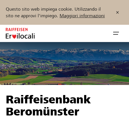
Questo sito web impiega cookie. Utilizzando il
sito ne approvi l'impiego.
Maggiori informazioni
Zum
Inhalt
Navig
springen
öffnen
Inizia ora
Trova progetti e organizzazioni
Raiffeisenbank
Sostenere
Beromünster
Aiuto & supporto