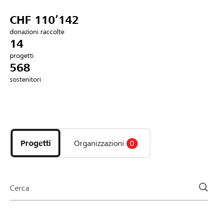
Partner / Banche Raiffeisen
CHF 110’142
donazioni raccolte
14
progetti
Collegarsi
568
sostenitori
Registrazione
Scopri
DE
FR
IT
i
progetti
Progetti
Organizzazioni
0
e
le
organizzazioni
della
Cerca
pagina