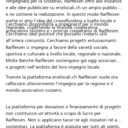
«Impegnata per la Svizzera», Raiffeisen offre alle iniziative
e alle idee pubblicate su eroilocali.ch un ampio pubblico
e ne sostiene la realizzazione. In questo modo Raiffeisen
mette in atto l'idea del crowdfunding a livello locale e
Cerchiamo disponibilità a impegnarsi per il mondo
regionale, rispettando la filosofia cooperativa.
associativo svizzero e i principi cooperativi di Raiffeisen.
Cerchiamo idee positive che possano rivelarsi utili
all'intera comunità. Cerchiamo progetti entusiasmanti.
Raiffeisen si impegna a favore della varietà sociale,
sportiva e culturale a livello locale, regionale e nazionale.
Molte Banche Raiffeisen sostengono già oggi associazioni
e progetti nell'ambito del loro impegno locale.
Tramite la piattaforma eroilocali.ch Raiffeisen vuole ora
rafforzare ulteriormente l'impegno per la regione e il
mondo associativo svizzero.
La piattaforma per donazioni e finanziamento di progetti
non costituisce un'attività a scopo di lucro per
Raiffeisen. Non si applicano tasse né agli iniziatori né ai
sostenitori. La piattaforma è gratuita per tutti gli utenti.